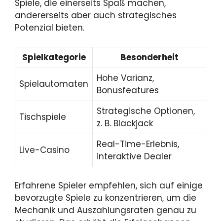
Spiele, die einerseits Spaß machen,
andererseits aber auch strategisches
Potenzial bieten.
Spielkategorie
Besonderheit
Hohe Varianz,
Spielautomaten
Bonusfeatures
Strategische Optionen,
Tischspiele
z. B. Blackjack
Real-Time-Erlebnis,
Live-Casino
interaktive Dealer
Erfahrene Spieler empfehlen, sich auf einige
bevorzugte Spiele zu konzentrieren, um die
Mechanik und Auszahlungsraten genau zu