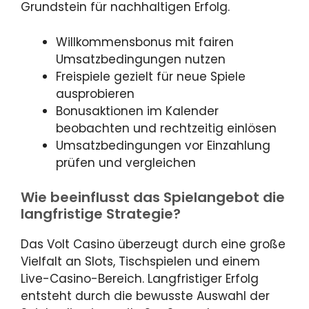
Grundstein für nachhaltigen Erfolg.
Willkommensbonus mit fairen
Umsatzbedingungen nutzen
Freispiele gezielt für neue Spiele
ausprobieren
Bonusaktionen im Kalender
beobachten und rechtzeitig einlösen
Umsatzbedingungen vor Einzahlung
prüfen und vergleichen
Wie beeinflusst das Spielangebot die
langfristige Strategie?
Das Volt Casino überzeugt durch eine große
Vielfalt an Slots, Tischspielen und einem
Live-Casino-Bereich. Langfristiger Erfolg
entsteht durch die bewusste Auswahl der