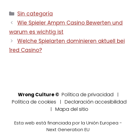
Categorías
Sin categoría
Wie Spieler Ampm Casino Bewerten und
warum es wichtig ist
Welche Spielarten dominieren aktuell bei
1red Casino?
Política de privacidad
Wrong Culture ©
|
Política de cookies
Declaración accesibilidad
|
Mapa del sitio
|
Esta web está financiada por la Unión Europea -
Next Generation EU