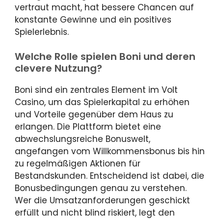
vertraut macht, hat bessere Chancen auf
konstante Gewinne und ein positives
Spielerlebnis.
Welche Rolle spielen Boni und deren
clevere Nutzung?
Boni sind ein zentrales Element im Volt
Casino, um das Spielerkapital zu erhöhen
und Vorteile gegenüber dem Haus zu
erlangen. Die Plattform bietet eine
abwechslungsreiche Bonuswelt,
angefangen vom Willkommensbonus bis hin
zu regelmäßigen Aktionen für
Bestandskunden. Entscheidend ist dabei, die
Bonusbedingungen genau zu verstehen.
Wer die Umsatzanforderungen geschickt
erfüllt und nicht blind riskiert, legt den