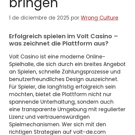
bringen
1 de diciembre de 2025
por
Wrong Culture
Erfolgreich spielen im Volt Casino –
was zeichnet die Plattform aus?
Volt Casino ist eine moderne Online-
Spielhalle, die sich durch ein breites Angebot
an Spielen, schnelle Zahlungsprozesse und
benutzerfreundliches Design auszeichnet.
Für Spieler, die langfristig erfolgreich sein
möchten, bietet die Plattform nicht nur
spannende Unterhaltung, sondern auch
eine transparente Umgebung mit regulierter
Lizenz und vertrauenswürdigen
Spielmechanismen. Wer sich mit den
richtigen Strategien auf volt-de.com