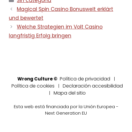
Sin categoría
Magical Spin Casino Bonuswelt erklärt
und bewertet
Welche Strategien im Volt Casino
langfristig Erfolg bringen
Política de privacidad
Wrong Culture ©
|
Política de cookies
Declaración accesibilidad
|
Mapa del sitio
|
Esta web está financiada por la Unión Europea -
Next Generation EU