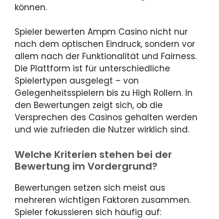
können.
Spieler bewerten Ampm Casino nicht nur
nach dem optischen Eindruck, sondern vor
allem nach der Funktionalität und Fairness.
Die Plattform ist für unterschiedliche
Spielertypen ausgelegt – von
Gelegenheitsspielern bis zu High Rollern. In
den Bewertungen zeigt sich, ob die
Versprechen des Casinos gehalten werden
und wie zufrieden die Nutzer wirklich sind.
Welche Kriterien stehen bei der
Bewertung im Vordergrund?
Bewertungen setzen sich meist aus
mehreren wichtigen Faktoren zusammen.
Spieler fokussieren sich häufig auf: