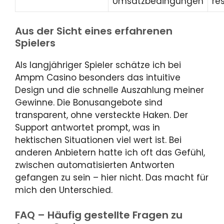
Umsatzbedingungen
res
Aus der Sicht eines erfahrenen
Spielers
Als langjähriger Spieler schätze ich bei
Ampm Casino besonders das intuitive
Design und die schnelle Auszahlung meiner
Gewinne. Die Bonusangebote sind
transparent, ohne versteckte Haken. Der
Support antwortet prompt, was in
hektischen Situationen viel wert ist. Bei
anderen Anbietern hatte ich oft das Gefühl,
zwischen automatisierten Antworten
gefangen zu sein – hier nicht. Das macht für
mich den Unterschied.
FAQ – Häufig gestellte Fragen zu