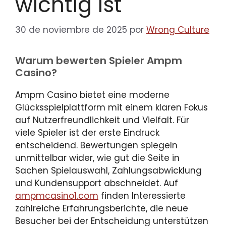
wichtig ist
30 de noviembre de 2025
por
Wrong Culture
Warum bewerten Spieler Ampm
Casino?
Ampm Casino bietet eine moderne
Glücksspielplattform mit einem klaren Fokus
auf Nutzerfreundlichkeit und Vielfalt. Für
viele Spieler ist der erste Eindruck
entscheidend. Bewertungen spiegeln
unmittelbar wider, wie gut die Seite in
Sachen Spielauswahl, Zahlungsabwicklung
und Kundensupport abschneidet. Auf
ampmcasino1.com
finden Interessierte
zahlreiche Erfahrungsberichte, die neue
Besucher bei der Entscheidung unterstützen