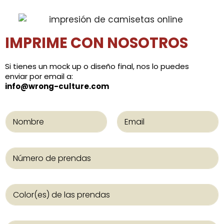
IMPRIME CON NOSOTROS
Si tienes un mock up o diseño final, nos lo puedes
enviar por email a:
info@wrong-culture.com
N
o
m
Nombre
Apellidos
b
N
r
ú
e
m
y
e
e
C
r
m
o
o
a
l
d
i
o
e
l