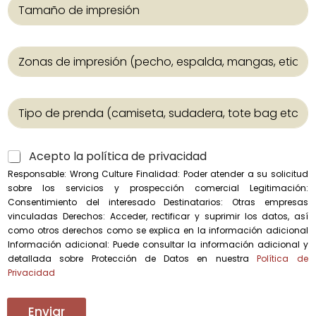
T
r
p
*
a
e
r
m
s
e
a
n
Z
ñ
d
o
o
a
n
d
s
a
e
T
s
l
i
d
a
p
e
i
o
i
m
C
Acepto la política de privacidad
d
m
p
a
e
p
r
Responsable: Wrong Culture Finalidad: Poder atender a su solicitud
s
p
r
e
sobre los servicios y prospección comercial Legitimación:
i
r
e
s
Consentimiento del interesado Destinatarios: Otras empresas
l
e
s
i
vinculadas Derechos: Acceder, rectificar y suprimir los datos, así
l
n
i
ó
como otros derechos como se explica en la información adicional
a
d
ó
n
Información adicional: Puede consultar la información adicional y
s
a
n
detallada sobre Protección de Datos en nuestra
Política de
d
Privacidad
e
v
e
Enviar