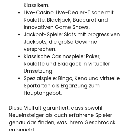
Klassikern.
Live-Casino: Live-Dealer-Tische mit
Roulette, Blackjack, Baccarat und
innovativen Game Shows.
Jackpot-Spiele: Slots mit progressiven
Jackpots, die große Gewinne
versprechen.
Klassische Casinospiele: Poker,
Roulette und Blackjack in virtueller
Umsetzung.
Spezialspiele: Bingo, Keno und virtuelle
Sportarten als Ergänzung zum
Hauptangebot.
Diese Vielfalt garantiert, dass sowohl
Neueinsteiger als auch erfahrene Spieler
genau das finden, was ihrem Geschmack
entspricht.