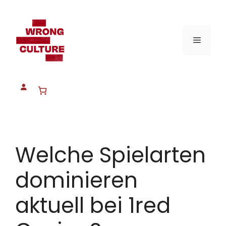
Saltar
al
contenido
Menú
Welche Spielarten
dominieren
aktuell bei 1red