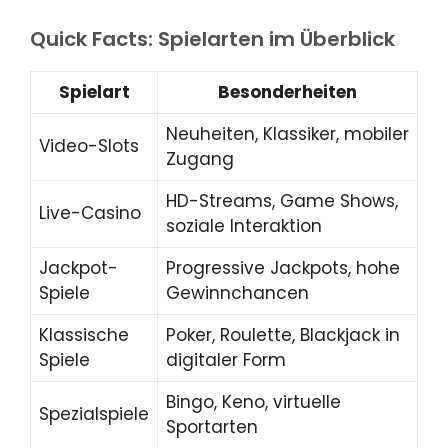
Quick Facts: Spielarten im Überblick
Spielart
Besonderheiten
Neuheiten, Klassiker, mobiler
Video-Slots
Zugang
HD-Streams, Game Shows,
Live-Casino
soziale Interaktion
Jackpot-
Progressive Jackpots, hohe
Spiele
Gewinnchancen
Klassische
Poker, Roulette, Blackjack in
Spiele
digitaler Form
Bingo, Keno, virtuelle
Spezialspiele
Sportarten