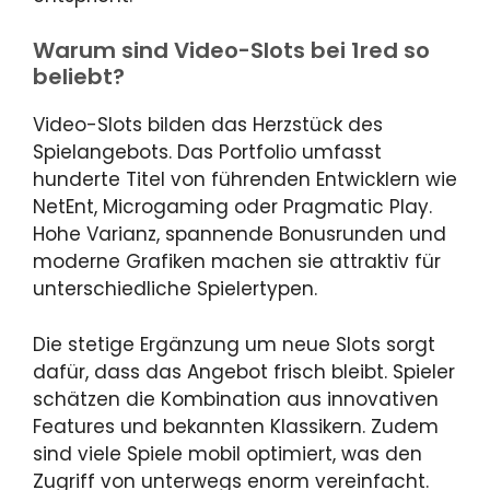
Warum sind Video-Slots bei 1red so
beliebt?
Video-Slots bilden das Herzstück des
Spielangebots. Das Portfolio umfasst
hunderte Titel von führenden Entwicklern wie
NetEnt, Microgaming oder Pragmatic Play.
Hohe Varianz, spannende Bonusrunden und
moderne Grafiken machen sie attraktiv für
unterschiedliche Spielertypen.
Die stetige Ergänzung um neue Slots sorgt
dafür, dass das Angebot frisch bleibt. Spieler
schätzen die Kombination aus innovativen
Features und bekannten Klassikern. Zudem
sind viele Spiele mobil optimiert, was den
Zugriff von unterwegs enorm vereinfacht.