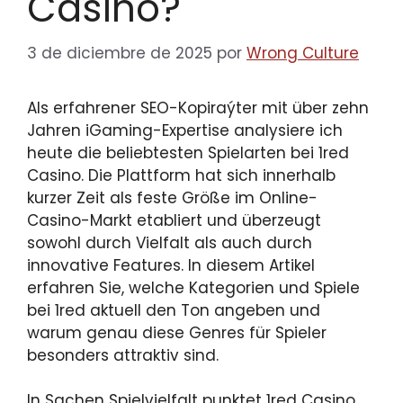
Casino?
3 de diciembre de 2025
por
Wrong Culture
Als erfahrener SEO-Kopiraýter mit über zehn
Jahren iGaming-Expertise analysiere ich
heute die beliebtesten Spielarten bei 1red
Casino. Die Plattform hat sich innerhalb
kurzer Zeit als feste Größe im Online-
Casino-Markt etabliert und überzeugt
sowohl durch Vielfalt als auch durch
innovative Features. In diesem Artikel
erfahren Sie, welche Kategorien und Spiele
bei 1red aktuell den Ton angeben und
warum genau diese Genres für Spieler
besonders attraktiv sind.
In Sachen Spielvielfalt punktet 1red Casino