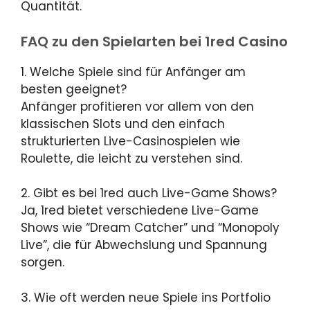
Quantität.
FAQ zu den Spielarten bei 1red Casino
1. Welche Spiele sind für Anfänger am
besten geeignet?
Anfänger profitieren vor allem von den
klassischen Slots und den einfach
strukturierten Live-Casinospielen wie
Roulette, die leicht zu verstehen sind.
2. Gibt es bei 1red auch Live-Game Shows?
Ja, 1red bietet verschiedene Live-Game
Shows wie “Dream Catcher” und “Monopoly
Live”, die für Abwechslung und Spannung
sorgen.
3. Wie oft werden neue Spiele ins Portfolio