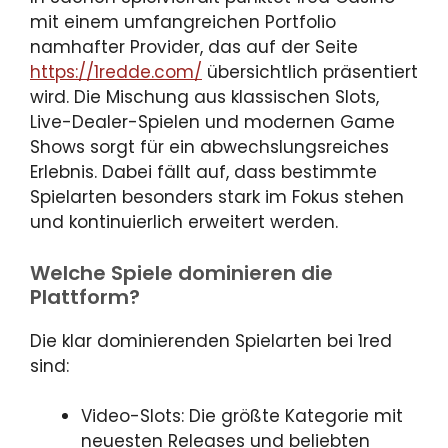
mit einem umfangreichen Portfolio
namhafter Provider, das auf der Seite
https://1redde.com/
übersichtlich präsentiert
wird. Die Mischung aus klassischen Slots,
Live-Dealer-Spielen und modernen Game
Shows sorgt für ein abwechslungsreiches
Erlebnis. Dabei fällt auf, dass bestimmte
Spielarten besonders stark im Fokus stehen
und kontinuierlich erweitert werden.
Welche Spiele dominieren die
Plattform?
Die klar dominierenden Spielarten bei 1red
sind:
Video-Slots: Die größte Kategorie mit
neuesten Releases und beliebten