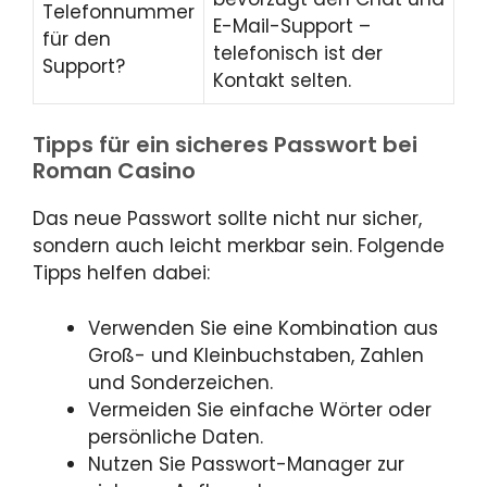
Telefonnummer
E-Mail-Support –
für den
telefonisch ist der
Support?
Kontakt selten.
Tipps für ein sicheres Passwort bei
Roman Casino
Das neue Passwort sollte nicht nur sicher,
sondern auch leicht merkbar sein. Folgende
Tipps helfen dabei:
Verwenden Sie eine Kombination aus
Groß- und Kleinbuchstaben, Zahlen
und Sonderzeichen.
Vermeiden Sie einfache Wörter oder
persönliche Daten.
Nutzen Sie Passwort-Manager zur