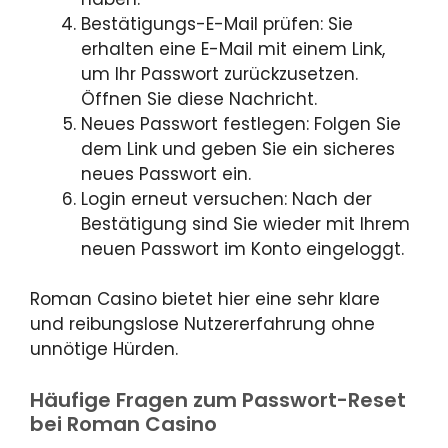
Bestätigungs-E-Mail prüfen: Sie
erhalten eine E-Mail mit einem Link,
um Ihr Passwort zurückzusetzen.
Öffnen Sie diese Nachricht.
Neues Passwort festlegen: Folgen Sie
dem Link und geben Sie ein sicheres
neues Passwort ein.
Login erneut versuchen: Nach der
Bestätigung sind Sie wieder mit Ihrem
neuen Passwort im Konto eingeloggt.
Roman Casino bietet hier eine sehr klare
und reibungslose Nutzererfahrung ohne
unnötige Hürden.
Häufige Fragen zum Passwort-Reset
bei Roman Casino