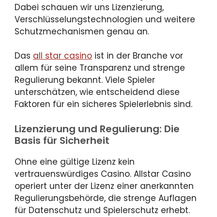
Dabei schauen wir uns Lizenzierung,
Verschlüsselungstechnologien und weitere
Schutzmechanismen genau an.
Das
all star casino
ist in der Branche vor
allem für seine Transparenz und strenge
Regulierung bekannt. Viele Spieler
unterschätzen, wie entscheidend diese
Faktoren für ein sicheres Spielerlebnis sind.
Lizenzierung und Regulierung: Die
Basis für Sicherheit
Ohne eine gültige Lizenz kein
vertrauenswürdiges Casino. Allstar Casino
operiert unter der Lizenz einer anerkannten
Regulierungsbehörde, die strenge Auflagen
für Datenschutz und Spielerschutz erhebt.