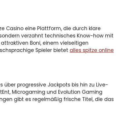
ze Casino eine Plattform, die durch klare
o, sondern verzahnt technisches Know-how mit
traktiven Boni, einem vielseitigen
tschsprachige Spieler bietet
alles spitze online
s über progressive Jackpots bis hin zu Live-
NetEnt, Microgaming und Evolution Gaming
gen gibt es regelmäßig frische Titel, die das