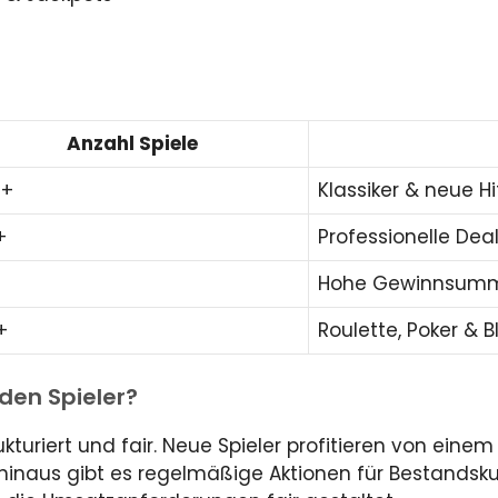
Anzahl Spiele
0+
Klassiker & neue Hi
+
Professionelle Dea
+
Hohe Gewinnsum
+
Roulette, Poker & B
den Spieler?
rukturiert und fair. Neue Spieler profitieren von e
 hinaus gibt es regelmäßige Aktionen für Bestandsk