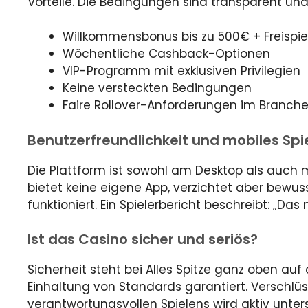
Vorteile. Die Bedingungen sind transparent un
Willkommensbonus bis zu 500€ + Freispie
Wöchentliche Cashback-Optionen
VIP-Programm mit exklusiven Privilegien
Keine versteckten Bedingungen
Faire Rollover-Anforderungen im Branch
Benutzerfreundlichkeit und mobiles Spi
Die Plattform ist sowohl am Desktop als auch mob
bietet keine eigene App, verzichtet aber bewu
funktioniert. Ein Spielerbericht beschreibt: „
Ist das Casino sicher und seriös?
Sicherheit steht bei Alles Spitze ganz oben auf
Einhaltung von Standards garantiert. Verschl
verantwortungsvollen Spielens wird aktiv unters