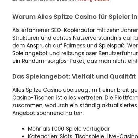
Warum Alles Spitze Casino für Spieler in
Als erfahrener SEO-Kopierautor mit zehn Jahren 
Strukturen und echtes Nutzerverständnis auffä
dem Anspruch auf Fairness und Spielspaß. Wer
Spielangebot und reibungsloser Benutzerführung
ein Rundum-sorglos-Paket, das man nicht einf
Das Spielangebot: Vielfalt und Qualität 
Alles Spitze Casino überzeugt mit einer breit g
Casino-Tischen ist alles vertreten. Die Platt
zusammen, wodurch ein ständig aktualisiertes P
Angebot spannend halten.
Mehr als 1.000 Spiele verfügbar
Kategorien: Slots, Tischspiele, Live-Casin