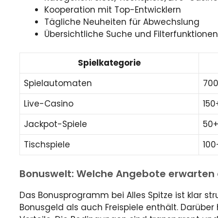
Kooperation mit Top-Entwicklern
Tägliche Neuheiten für Abwechslung
Übersichtliche Suche und Filterfunktionen
Spielkategorie
Spielautomaten
70
Live-Casino
150
Jackpot-Spiele
50
Tischspiele
100
Bonuswelt: Welche Angebote erwarten 
Das Bonusprogramm bei Alles Spitze ist klar st
Bonusgeld als auch Freispiele enthält. Darüber