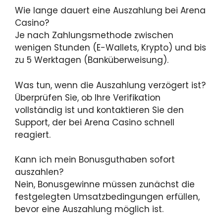
Wie lange dauert eine Auszahlung bei Arena
Casino?
Je nach Zahlungsmethode zwischen
wenigen Stunden (E-Wallets, Krypto) und bis
zu 5 Werktagen (Banküberweisung).
Was tun, wenn die Auszahlung verzögert ist?
Überprüfen Sie, ob Ihre Verifikation
vollständig ist und kontaktieren Sie den
Support, der bei Arena Casino schnell
reagiert.
Kann ich mein Bonusguthaben sofort
auszahlen?
Nein, Bonusgewinne müssen zunächst die
festgelegten Umsatzbedingungen erfüllen,
bevor eine Auszahlung möglich ist.