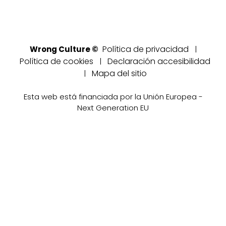
Política de privacidad
Wrong Culture ©
|
Política de cookies
Declaración accesibilidad
|
Mapa del sitio
|
Esta web está financiada por la Unión Europea -
Next Generation EU