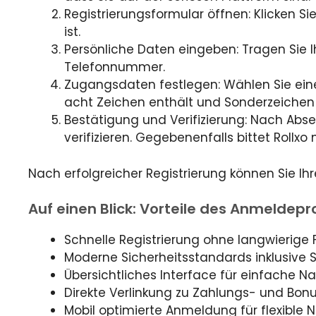
Registrierungsformular öffnen: Klicken Sie
ist.
Persönliche Daten eingeben: Tragen Sie 
Telefonnummer.
Zugangsdaten festlegen: Wählen Sie ein
acht Zeichen enthält und Sonderzeichen 
Bestätigung und Verifizierung: Nach Absen
verifizieren. Gegebenenfalls bittet Roll
Nach erfolgreicher Registrierung können Sie Ih
Auf einen Blick: Vorteile des Anmeldepr
Schnelle Registrierung ohne langwierige 
Moderne Sicherheitsstandards inklusive 
Übersichtliches Interface für einfache N
Direkte Verlinkung zu Zahlungs- und Bo
Mobil optimierte Anmeldung für flexible