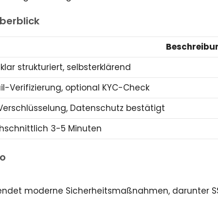
berblick
Beschreibu
 klar strukturiert, selbsterklärend
il-Verifizierung, optional KYC-Check
Verschlüsselung, Datenschutz bestätigt
hschnittlich 3-5 Minuten
xo
verwendet moderne Sicherheitsmaßnahmen, darunter 