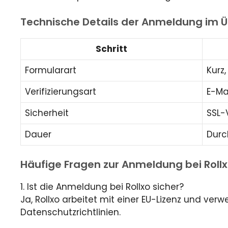
Technische Details der Anmeldung im Ü
Schritt
Formularart
Kurz,
Verifizierungsart
E-Ma
Sicherheit
SSL-
Dauer
Durc
Häufige Fragen zur Anmeldung bei Roll
1. Ist die Anmeldung bei Rollxo sicher?
Ja, Rollxo arbeitet mit einer EU-Lizenz und 
Datenschutzrichtlinien.