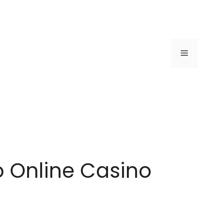
Menú
o Online Casino