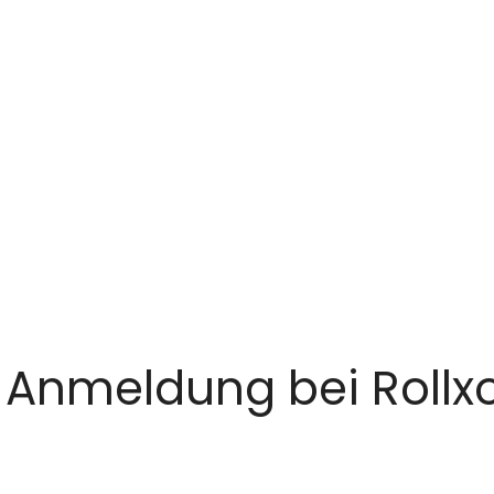
e Anmeldung bei Rollx