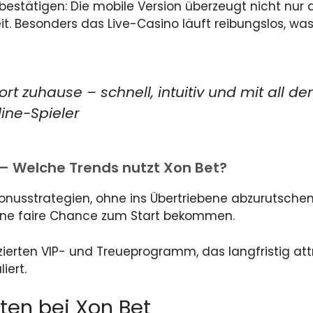
 bestätigen: Die mobile Version überzeugt nicht nur 
. Besonders das Live-Casino läuft reibungslos, wa
ort zuhause – schnell, intuitiv und mit all d
ine-Spieler
Welche Trends nutzt Xon Bet?
onusstrategien, ohne ins Übertriebene abzurutschen
 eine faire Chance zum Start bekommen.
erten VIP- und Treueprogramm, das langfristig att
iert.
ten bei Xon Bet