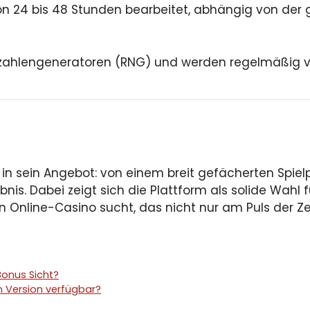
on 24 bis 48 Stunden bearbeitet, abhängig von der
fallszahlengeneratoren (RNG) und werden regelmäßig
in sein Angebot: von einem breit gefächerten Spielp
s. Dabei zeigt sich die Plattform als solide Wahl fü
n Online-Casino sucht, das nicht nur am Puls der Zei
Bonus Sicht?
en Version verfügbar?