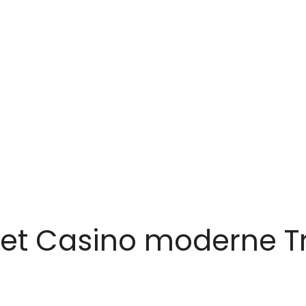
Bet Casino moderne Tr