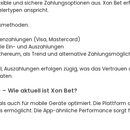
xible und sichere Zahlungsoptionen aus. Xon Bet er
lertypen anspricht.
ngsmethoden:
tenzahlungen (Visa, Mastercard)
elle Ein- und Auszahlungen
thereum, als Trend und alternative Zahlungsmöglich
l, Auszahlungen erfolgen zügig, was das Vertrauen d
aten.
– Wie aktuell ist Xon Bet?
als auch für mobile Geräte optimiert. Die Plattform 
s ermöglicht. Die App-ähnliche Performance sorgt f