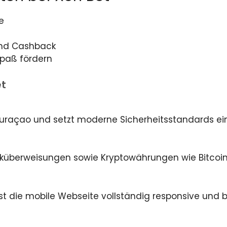
e
und Cashback
spaß fördern
et
 Curaçao und setzt moderne Sicherheitsstandards ein
Banküberweisungen sowie Kryptowährungen wie Bitcoin
 ist die mobile Webseite vollständig responsive und bi