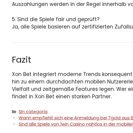
Auszahlungen werden in der Regel innerhalb v
5. Sind die Spiele fair und geprüft?
Ja, alle Spiele basieren auf zertifizierten Zu
Fazit
Xon Bet integriert moderne Trends konsequent 
hin zu einem durchdachten mobilen Nutzererlebni
Vielfalt und zeitgemäße Features legen. Wer ei
findet in Xon Bet einen starken Partner.
Categorías
Sin categoría
Wann empfiehlt sich eine Anmeldung bei 7gold aus 
Sind alle Spiele von 1win Casino nahtlos in der mobil