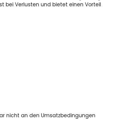
 bei Verlusten und bietet einen Vorteil
r gar nicht an den Umsatzbedingungen