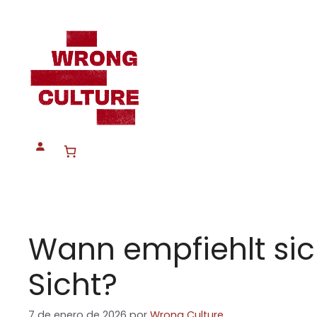
Saltar
al
contenido
Wann empfiehlt sic
Sicht?
7 de enero de 2026
por
Wrong Culture