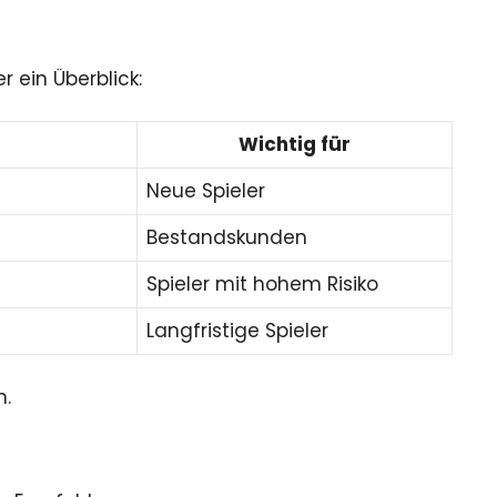
 ein Überblick:
Wichtig für
Neue Spieler
Bestandskunden
Spieler mit hohem Risiko
Langfristige Spieler
n.