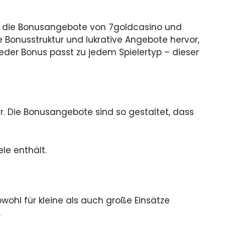
ute die Bonusangebote von 7goldcasino und
e Bonusstruktur und lukrative Angebote hervor,
eder Bonus passt zu jedem Spielertyp – dieser
r. Die Bonusangebote sind so gestaltet, dass
le enthält.
wohl für kleine als auch große Einsätze
.