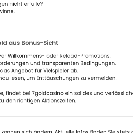
en nicht erfülle?
winne.
d aus Bonus-Sicht
ver Willkommens- oder Reload-Promotions.
forderungen und transparenten Bedingungen.
 Angebot für Vielspieler ab.
enau lesen, um Enttäuschungen zu vermeiden.
findet bei 7goldcasino ein solides und verlässlic
u den richtigen Aktionszeiten.
nnen sich ändern. Aktuelle Infos finden Sie stets a