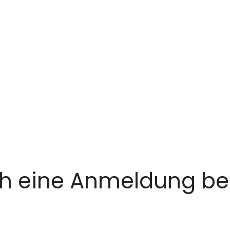
h eine Anmeldung be