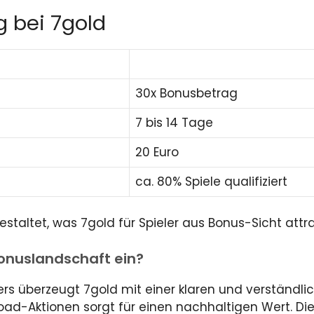
g bei 7gold
30x Bonusbetrag
7 bis 14 Tage
20 Euro
ca. 80% Spiele qualifiziert
staltet, was 7gold für Spieler aus Bonus-Sicht attr
Bonuslandschaft ein?
ers überzeugt 7gold mit einer klaren und verständl
d-Aktionen sorgt für einen nachhaltigen Wert. D