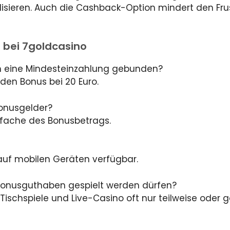
isieren. Auch die Cashback-Option mindert den Frust
 bei 7goldcasino
an eine Mindesteinzahlung gebunden?
 den Bonus bei 20 Euro.
onusgelder?
fache des Bonusbetrags.
 auf mobilen Geräten verfügbar.
 Bonusguthaben gespielt werden dürfen?
d Tischspiele und Live-Casino oft nur teilweise ode