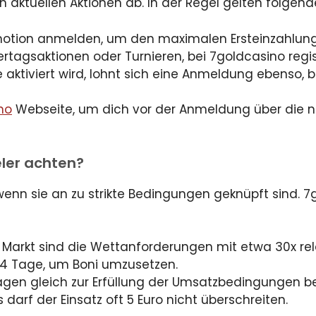
 aktuellen Aktionen ab. In der Regel gelten folgen
motion anmelden, um den maximalen Ersteinzahlungs
rtagsaktionen oder Turnieren, bei 7goldcasino regis
ktiviert wird, lohnt sich eine Anmeldung ebenso, b
no
Webseite, um dich vor der Anmeldung über die n
ler achten?
, wenn sie an zu strikte Bedingungen geknüpft sind.
Markt sind die Wettanforderungen mit etwa 30x rel
s 14 Tage, um Boni umzusetzen.
ragen gleich zur Erfüllung der Umsatzbedingungen bei
darf der Einsatz oft 5 Euro nicht überschreiten.