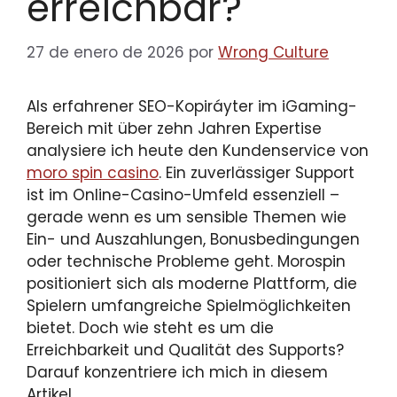
erreichbar?
27 de enero de 2026
por
Wrong Culture
Als erfahrener SEO-Kopiráyter im iGaming-
Bereich mit über zehn Jahren Expertise
analysiere ich heute den Kundenservice von
moro spin casino
. Ein zuverlässiger Support
ist im Online-Casino-Umfeld essenziell –
gerade wenn es um sensible Themen wie
Ein- und Auszahlungen, Bonusbedingungen
oder technische Probleme geht. Morospin
positioniert sich als moderne Plattform, die
Spielern umfangreiche Spielmöglichkeiten
bietet. Doch wie steht es um die
Erreichbarkeit und Qualität des Supports?
Darauf konzentriere ich mich in diesem
Artikel.