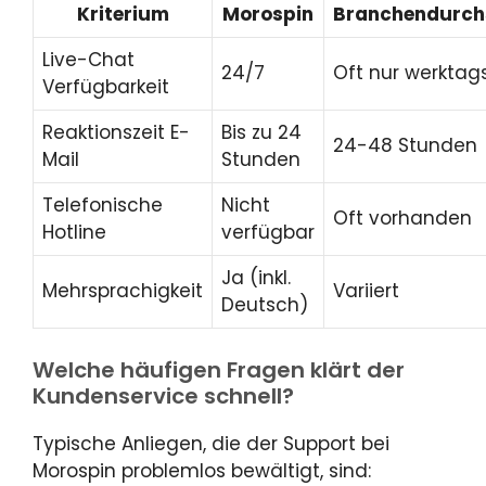
Kriterium
Morospin
Branchendurch
Live-Chat
24/7
Oft nur werktag
Verfügbarkeit
Reaktionszeit E-
Bis zu 24
24-48 Stunden
Mail
Stunden
Telefonische
Nicht
Oft vorhanden
Hotline
verfügbar
Ja (inkl.
Mehrsprachigkeit
Variiert
Deutsch)
Welche häufigen Fragen klärt der
Kundenservice schnell?
Typische Anliegen, die der Support bei
Morospin problemlos bewältigt, sind: