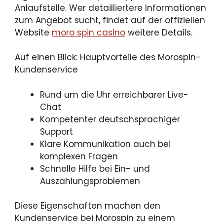
Anlaufstelle. Wer detailliertere Informationen
zum Angebot sucht, findet auf der offiziellen
Website
moro spin casino
weitere Details.
Auf einen Blick: Hauptvorteile des Morospin-
Kundenservice
Rund um die Uhr erreichbarer Live-
Chat
Kompetenter deutschsprachiger
Support
Klare Kommunikation auch bei
komplexen Fragen
Schnelle Hilfe bei Ein- und
Auszahlungsproblemen
Diese Eigenschaften machen den
Kundenservice bei Morospin zu einem