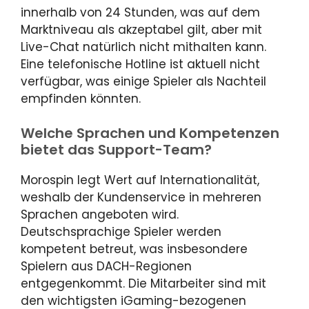
innerhalb von 24 Stunden, was auf dem
Marktniveau als akzeptabel gilt, aber mit
Live-Chat natürlich nicht mithalten kann.
Eine telefonische Hotline ist aktuell nicht
verfügbar, was einige Spieler als Nachteil
empfinden könnten.
Welche Sprachen und Kompetenzen
bietet das Support-Team?
Morospin legt Wert auf Internationalität,
weshalb der Kundenservice in mehreren
Sprachen angeboten wird.
Deutschsprachige Spieler werden
kompetent betreut, was insbesondere
Spielern aus DACH-Regionen
entgegenkommt. Die Mitarbeiter sind mit
den wichtigsten iGaming-bezogenen