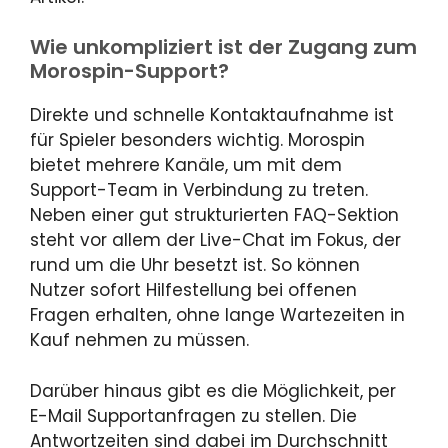
Wie unkompliziert ist der Zugang zum
Morospin-Support?
Direkte und schnelle Kontaktaufnahme ist
für Spieler besonders wichtig. Morospin
bietet mehrere Kanäle, um mit dem
Support-Team in Verbindung zu treten.
Neben einer gut strukturierten FAQ-Sektion
steht vor allem der Live-Chat im Fokus, der
rund um die Uhr besetzt ist. So können
Nutzer sofort Hilfestellung bei offenen
Fragen erhalten, ohne lange Wartezeiten in
Kauf nehmen zu müssen.
Darüber hinaus gibt es die Möglichkeit, per
E-Mail Supportanfragen zu stellen. Die
Antwortzeiten sind dabei im Durchschnitt