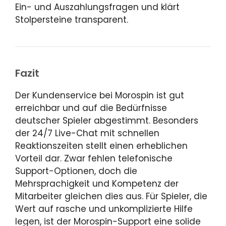
Ein- und Auszahlungsfragen und klärt
Stolpersteine transparent.
Fazit
Der Kundenservice bei Morospin ist gut
erreichbar und auf die Bedürfnisse
deutscher Spieler abgestimmt. Besonders
der 24/7 Live-Chat mit schnellen
Reaktionszeiten stellt einen erheblichen
Vorteil dar. Zwar fehlen telefonische
Support-Optionen, doch die
Mehrsprachigkeit und Kompetenz der
Mitarbeiter gleichen dies aus. Für Spieler, die
Wert auf rasche und unkomplizierte Hilfe
legen, ist der Morospin-Support eine solide