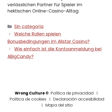
verlässlichen Partner für Spieler im
hektischen Online-Casino-Alltag.
Categorías
Sin categoría
Welche Rollen spielen
Bonusbedingungen im Allstar Casino?
Wie einfach ist die Kontoanmeldung bei
ABigCandy?
Política de privacidad
Wrong Culture ©
|
Política de cookies
Declaración accesibilidad
|
Mapa del sitio
|