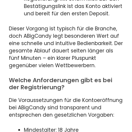
Bestätigungslink ist das Konto aktiviert
und bereit für den ersten Deposit.
Dieser Vorgang ist typisch für die Branche,
doch ABigCandy legt besonderen Wert auf
eine schnelle und intuitive Bedienbarkeit. Der
gesamte Ablauf dauert selten länger als
fünf Minuten – ein klarer Pluspunkt
gegenüber vielen Wettbewerbern.
Welche Anforderungen gibt es bei
der Registrierung?
Die Voraussetzungen für die Kontoeröffnung
bei ABigCandy sind transparent und
entsprechen den gesetzlichen Vorgaben:
Mindestalter: 18 Jahre