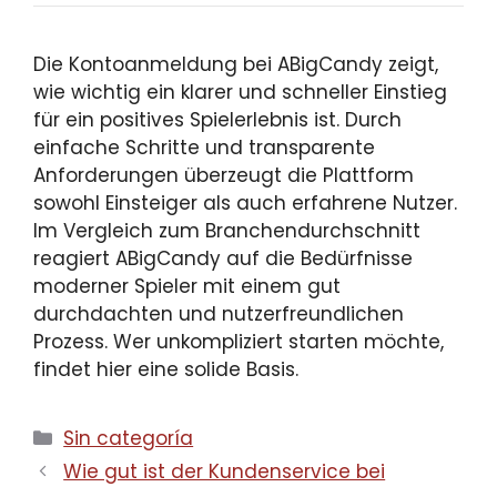
Die Kontoanmeldung bei ABigCandy zeigt,
wie wichtig ein klarer und schneller Einstieg
für ein positives Spielerlebnis ist. Durch
einfache Schritte und transparente
Anforderungen überzeugt die Plattform
sowohl Einsteiger als auch erfahrene Nutzer.
Im Vergleich zum Branchendurchschnitt
reagiert ABigCandy auf die Bedürfnisse
moderner Spieler mit einem gut
durchdachten und nutzerfreundlichen
Prozess. Wer unkompliziert starten möchte,
findet hier eine solide Basis.
Categorías
Sin categoría
Wie gut ist der Kundenservice bei