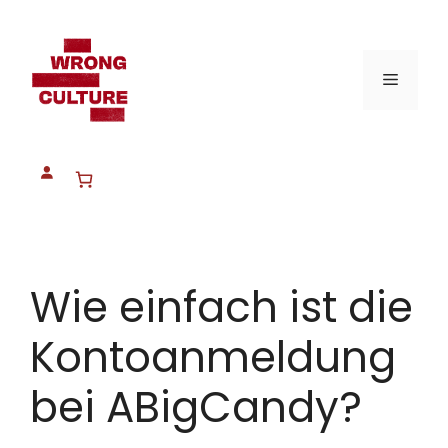
Saltar
al
contenido
Menú
Wie einfach ist die
Kontoanmeldung
bei ABigCandy?