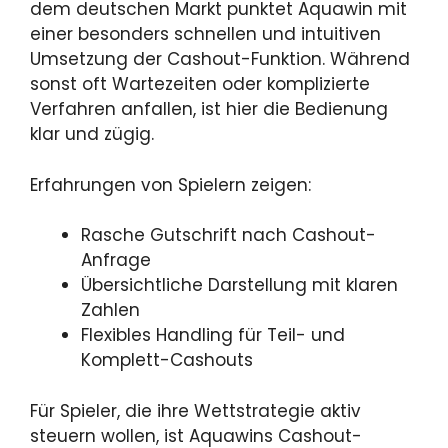
dem deutschen Markt punktet Aquawin mit
einer besonders schnellen und intuitiven
Umsetzung der Cashout-Funktion. Während
sonst oft Wartezeiten oder komplizierte
Verfahren anfallen, ist hier die Bedienung
klar und zügig.
Erfahrungen von Spielern zeigen:
Rasche Gutschrift nach Cashout-
Anfrage
Übersichtliche Darstellung mit klaren
Zahlen
Flexibles Handling für Teil- und
Komplett-Cashouts
Für Spieler, die ihre Wettstrategie aktiv
steuern wollen, ist Aquawins Cashout-