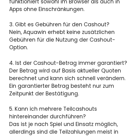
funktioniert sowohl im Browser als auch in
Apps ohne Einschränkungen.
3. Gibt es Gebühren für den Cashout?
Nein, Aquawin erhebt keine zusätzlichen
Gebühren für die Nutzung der Cashout-
Option.
4. Ist der Cashout-Betrag immer garantiert?
Der Betrag wird auf Basis aktueller Quoten
berechnet und kann sich schnell verändern.
Ein garantierter Betrag besteht nur zum
Zeitpunkt der Bestätigung.
5. Kann ich mehrere Teilcashouts
hintereinander durchführen?
Das ist je nach Spiel und Einsatz möglich,
allerdings sind die Teilzahlungen meist in