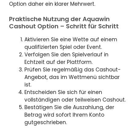
Option daher ein klarer Mehrwert.
Praktische Nutzung der Aquawin
Cashout Option – Schritt für Schritt
Aktivieren Sie eine Wette auf einem
qualifizierten Spiel oder Event.
Verfolgen Sie den Spielverlauf in
Echtzeit auf der Plattform.
Prüfen Sie regelmäßig das Cashout-
Angebot, das im Wettmenü sichtbar
ist.
Entscheiden Sie sich für einen
vollständigen oder teilweisen Cashout.
Bestätigen Sie die Auszahlung, der
Betrag wird sofort Ihrem Konto
gutgeschrieben.