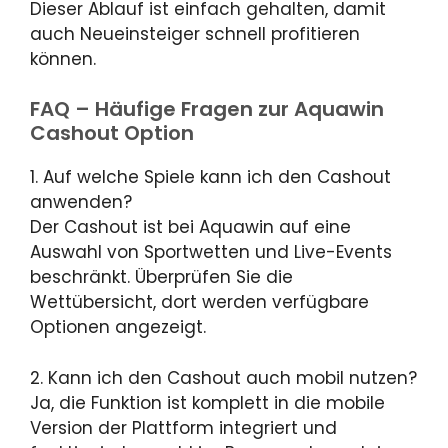
Dieser Ablauf ist einfach gehalten, damit
auch Neueinsteiger schnell profitieren
können.
FAQ – Häufige Fragen zur Aquawin
Cashout Option
1. Auf welche Spiele kann ich den Cashout
anwenden?
Der Cashout ist bei Aquawin auf eine
Auswahl von Sportwetten und Live-Events
beschränkt. Überprüfen Sie die
Wettübersicht, dort werden verfügbare
Optionen angezeigt.
2. Kann ich den Cashout auch mobil nutzen?
Ja, die Funktion ist komplett in die mobile
Version der Plattform integriert und