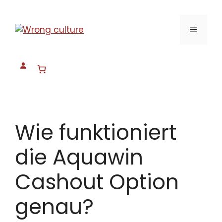
Saltar
al
Menú
contenido
Wie funktioniert
die Aquawin
Cashout Option
genau?