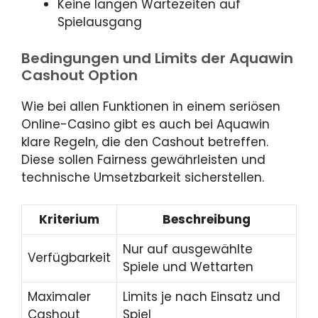
Keine langen Wartezeiten auf
Spielausgang
Bedingungen und Limits der Aquawin
Cashout Option
Wie bei allen Funktionen in einem seriösen
Online-Casino gibt es auch bei Aquawin
klare Regeln, die den Cashout betreffen.
Diese sollen Fairness gewährleisten und
technische Umsetzbarkeit sicherstellen.
Kriterium
Beschreibung
Nur auf ausgewählte
Verfügbarkeit
Spiele und Wettarten
Maximaler
Limits je nach Einsatz und
Cashout
Spiel