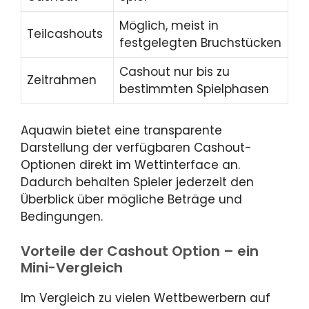
Möglich, meist in
Teilcashouts
festgelegten Bruchstücken
Cashout nur bis zu
Zeitrahmen
bestimmten Spielphasen
Aquawin bietet eine transparente
Darstellung der verfügbaren Cashout-
Optionen direkt im Wettinterface an.
Dadurch behalten Spieler jederzeit den
Überblick über mögliche Beträge und
Bedingungen.
Vorteile der Cashout Option – ein
Mini-Vergleich
Im Vergleich zu vielen Wettbewerbern auf