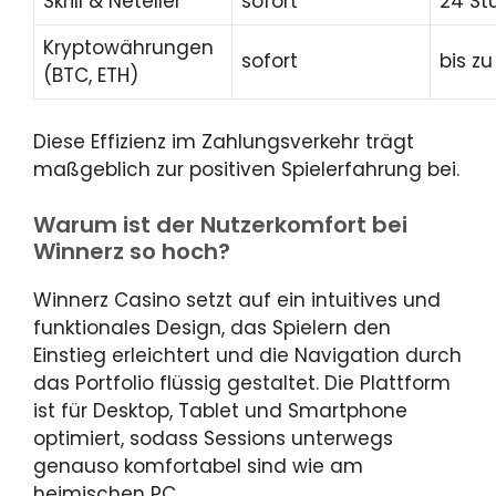
Skrill & Neteller
sofort
24 St
Kryptowährungen
sofort
bis z
(BTC, ETH)
Diese Effizienz im Zahlungsverkehr trägt
maßgeblich zur positiven Spielerfahrung bei.
Warum ist der Nutzerkomfort bei
Winnerz so hoch?
Winnerz Casino setzt auf ein intuitives und
funktionales Design, das Spielern den
Einstieg erleichtert und die Navigation durch
das Portfolio flüssig gestaltet. Die Plattform
ist für Desktop, Tablet und Smartphone
optimiert, sodass Sessions unterwegs
genauso komfortabel sind wie am
heimischen PC.