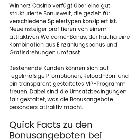
Winnerz Casino verfügt über eine gut
strukturierte Bonuswelt, die gezielt für
verschiedene Spielertypen konzipiert ist.
Neueinsteiger profitieren von einem
attraktiven Welcome-Bonus, der häufig eine
Kombination aus Einzahlungsbonus und
Gratisdrehungen umfasst.
Bestehende Kunden können sich auf
regelmäßige Promotionen, Reload-Boni und
ein transparent gestaltetes VIP-Programm
freuen. Dabei sind die Umsatzbedingungen
fair gestaltet, was die Bonusangebote
besonders attraktiv macht.
Quick Facts zu den
Bonusangeboten bei