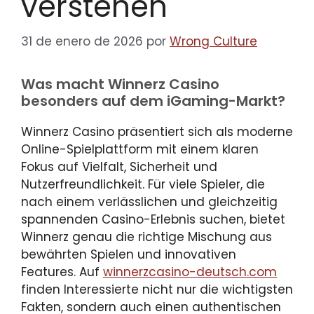
verstehen
31 de enero de 2026
por
Wrong Culture
Was macht Winnerz Casino
besonders auf dem iGaming-Markt?
Winnerz Casino präsentiert sich als moderne
Online-Spielplattform mit einem klaren
Fokus auf Vielfalt, Sicherheit und
Nutzerfreundlichkeit. Für viele Spieler, die
nach einem verlässlichen und gleichzeitig
spannenden Casino-Erlebnis suchen, bietet
Winnerz genau die richtige Mischung aus
bewährten Spielen und innovativen
Features. Auf
winnerzcasino-deutsch.com
finden Interessierte nicht nur die wichtigsten
Fakten, sondern auch einen authentischen