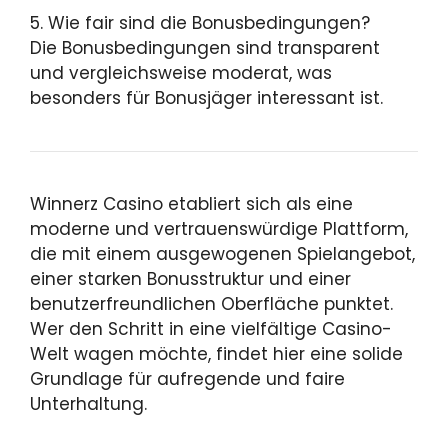
5. Wie fair sind die Bonusbedingungen?
Die Bonusbedingungen sind transparent
und vergleichsweise moderat, was
besonders für Bonusjäger interessant ist.
Winnerz Casino etabliert sich als eine
moderne und vertrauenswürdige Plattform,
die mit einem ausgewogenen Spielangebot,
einer starken Bonusstruktur und einer
benutzerfreundlichen Oberfläche punktet.
Wer den Schritt in eine vielfältige Casino-
Welt wagen möchte, findet hier eine solide
Grundlage für aufregende und faire
Unterhaltung.