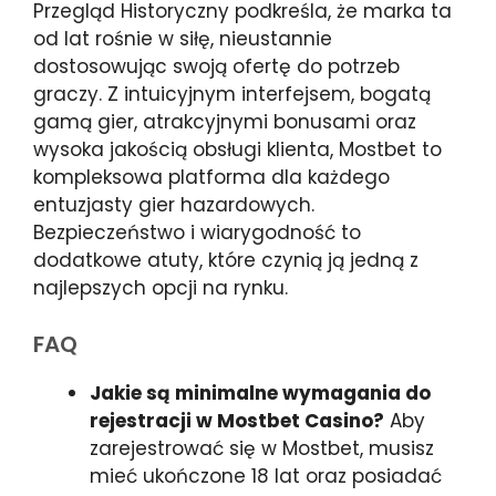
Przegląd Historyczny podkreśla, że marka ta
od lat rośnie w siłę, nieustannie
dostosowując swoją ofertę do potrzeb
graczy. Z intuicyjnym interfejsem, bogatą
gamą gier, atrakcyjnymi bonusami oraz
wysoka jakością obsługi klienta, Mostbet to
kompleksowa platforma dla każdego
entuzjasty gier hazardowych.
Bezpieczeństwo i wiarygodność to
dodatkowe atuty, które czynią ją jedną z
najlepszych opcji na rynku.
FAQ
Jakie są minimalne wymagania do
rejestracji w Mostbet Casino?
Aby
zarejestrować się w Mostbet, musisz
mieć ukończone 18 lat oraz posiadać