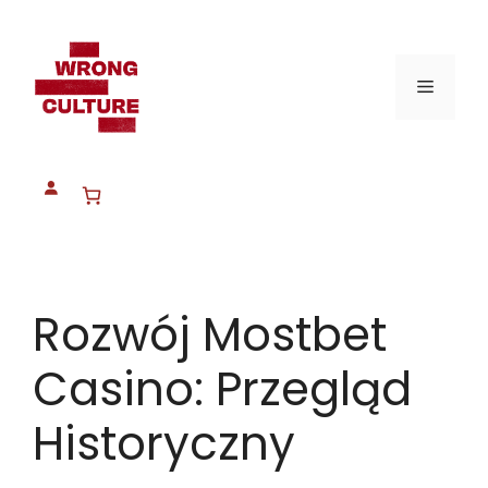
Saltar
al
contenido
Menú
Rozwój Mostbet
Casino: Przegląd
Historyczny