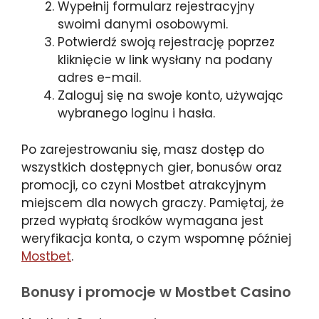
Wypełnij formularz rejestracyjny
swoimi danymi osobowymi.
Potwierdź swoją rejestrację poprzez
kliknięcie w link wysłany na podany
adres e-mail.
Zaloguj się na swoje konto, używając
wybranego loginu i hasła.
Po zarejestrowaniu się, masz dostęp do
wszystkich dostępnych gier, bonusów oraz
promocji, co czyni Mostbet atrakcyjnym
miejscem dla nowych graczy. Pamiętaj, że
przed wypłatą środków wymagana jest
weryfikacja konta, o czym wspomnę później
Mostbet
.
Bonusy i promocje w Mostbet Casino