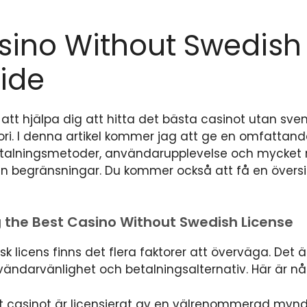
sino Without Swedish 
ide
r att hjälpa dig att hitta det bästa casinot utan sv
ri. I denna artikel kommer jag att ge en omfattande
betalningsmetoder, användarupplevelse och mycket 
an begränsningar. Du kommer också att få en översik
 the Best Casino Without Swedish License
 licens finns det flera faktorer att överväga. Det ä
ändarvänlighet och betalningsalternativ. Här är någr
tt casinot är licensierat av en välrenommerad mynd