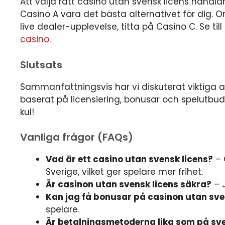
Att välja rätt casino utan svensk licens handl
Casino A vara det bästa alternativet för dig.
live dealer-upplevelse, titta på Casino C. Se til
casino
.
Slutsats
Sammanfattningsvis har vi diskuterat viktiga a
baserat på licensiering, bonusar och spelutbud
kul!
Vanliga frågor (FAQs)
Vad är ett casino utan svensk licens?
– 
Sverige, vilket ger spelare mer frihet.
Är casinon utan svensk licens säkra?
– J
Kan jag få bonusar på casinon utan sve
spelare.
Är betalningsmetoderna lika som på sv