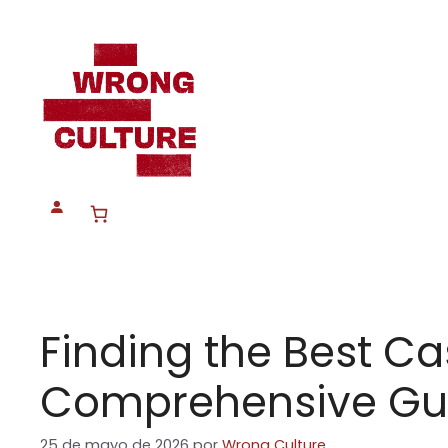
Saltar
al
contenido
Finding the Best Ca
Comprehensive Gu
25 de mayo de 2026
por
Wrong Culture