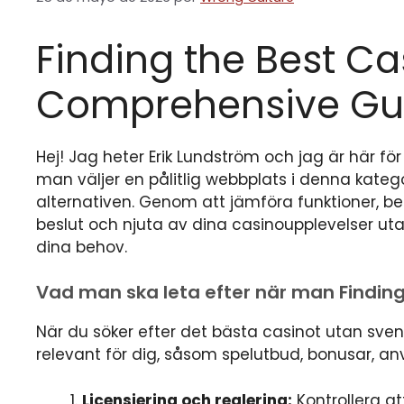
Finding the Best Ca
Comprehensive Gu
Hej! Jag heter Erik Lundström och jag är här fö
man väljer en pålitlig webbplats i denna katego
alternativen. Genom att jämföra funktioner, 
beslut och njuta av dina casinoupplevelser ut
dina behov.
Vad man ska leta efter när man Finding
När du söker efter det bästa casinot utan svensk
relevant för dig, såsom spelutbud, bonusar, anv
Licensiering och reglering:
Kontrollera a