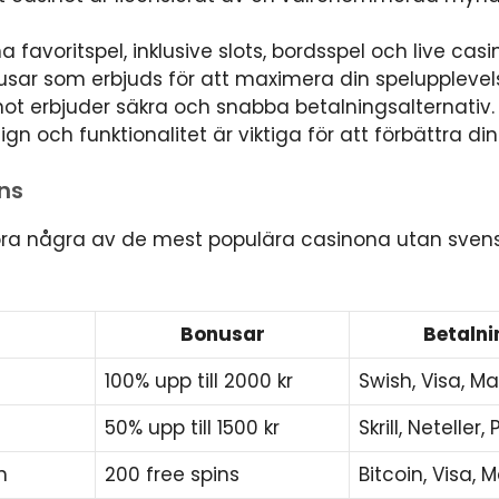
a favoritspel, inklusive slots, bordsspel och live casi
ar som erbjuds för att maximera din spelupplevel
ot erbjuder säkra och snabba betalningsalternativ.
 och funktionalitet är viktiga för att förbättra din
ns
ämföra några av de mest populära casinona utan sven
Bonusar
Betaln
100% upp till 2000 kr
Swish, Visa, M
50% upp till 1500 kr
Skrill, Netelle
n
200 free spins
Bitcoin, Visa, 