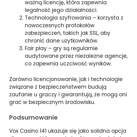
ważną licencję, która zapewnia
legalność jego działalności.
Technologia szyfrowania – korzysta z
nowoczesnych protokołów
zabezpieczeń, takich jak SSL, aby
chronić dane użytkowników.
Fair play – gry są regularnie
audytowane przez niezależne agencje,
co zapewnia uczciwość wyników.
Zarówno licencjonowanie, jak i technologie
związane z bezpieczeństwem budują
zaufanie u graczy i gwarantują, że mogą oni
grać w bezpiecznym środowisku.
Podsumowanie
Vox Casino 141 ukazuje się jako solidna opcja