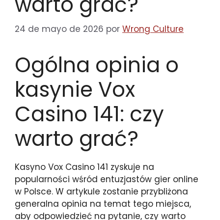
warto grać?
24 de mayo de 2026
por
Wrong Culture
Ogólna opinia o
kasynie Vox
Casino 141: czy
warto grać?
Kasyno Vox Casino 141 zyskuje na
popularności wśród entuzjastów gier online
w Polsce. W artykule zostanie przybliżona
generalna opinia na temat tego miejsca,
aby odpowiedzieć na pytanie, czy warto