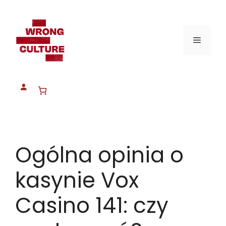
Saltar
al
contenido
Menú
Ogólna opinia o
kasynie Vox
Casino 141: czy