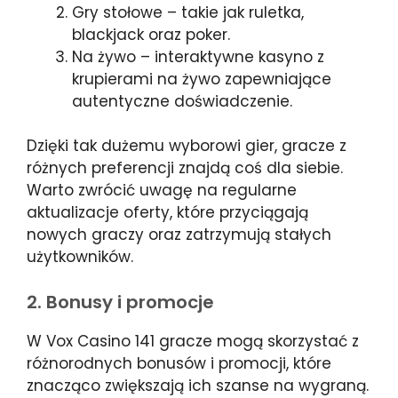
Gry stołowe – takie jak ruletka,
blackjack oraz poker.
Na żywo – interaktywne kasyno z
krupierami na żywo zapewniające
autentyczne doświadczenie.
Dzięki tak dużemu wyborowi gier, gracze z
różnych preferencji znajdą coś dla siebie.
Warto zwrócić uwagę na regularne
aktualizacje oferty, które przyciągają
nowych graczy oraz zatrzymują stałych
użytkowników.
2. Bonusy i promocje
W Vox Casino 141 gracze mogą skorzystać z
różnorodnych bonusów i promocji, które
znacząco zwiększają ich szanse na wygraną.