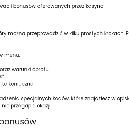
ywacji bonusów oferowanych przez kasyno.
ry można przeprowadzić w kilku prostych krokach. P
 w menu.
oraz warunki obrotu.
s”.
 to konieczne.
zenia specjalnych kodów, które znajdziesz w opisie
nie przegapić okazji.
i bonusów