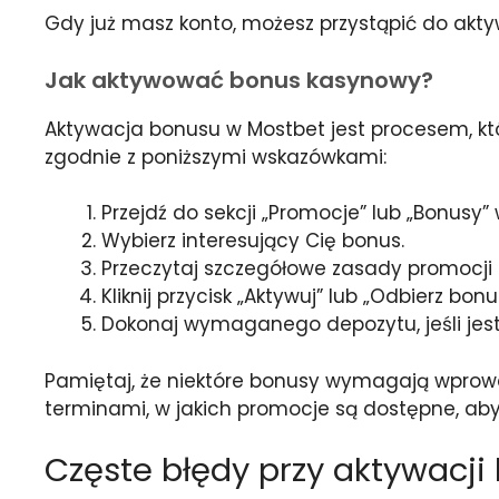
Gdy już masz konto, możesz przystąpić do akt
Jak aktywować bonus kasynowy?
Aktywacja bonusu w Mostbet jest procesem, któ
zgodnie z poniższymi wskazówkami:
Przejdź do sekcji „Promocje” lub „Bonusy”
Wybierz interesujący Cię bonus.
Przeczytaj szczegółowe zasady promocji 
Kliknij przycisk „Aktywuj” lub „Odbierz bonu
Dokonaj wymaganego depozytu, jeśli jest
Pamiętaj, że niektóre bonusy wymagają wprowad
terminami, w jakich promocje są dostępne, aby 
Częste błędy przy aktywacj