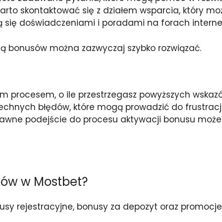
rto skontaktować się z działem wsparcia, który mo
 się doświadczeniami i poradami na forach interne
ją bonusów można zazwyczaj szybko rozwiązać.
m procesem, o ile przestrzegasz powyższych wskazów
chnych błędów, które mogą prowadzić do frustracji
prawne podejście do procesu aktywacji bonusu moż
usów w Mostbet?
sy rejestracyjne, bonusy za depozyt oraz promocje 