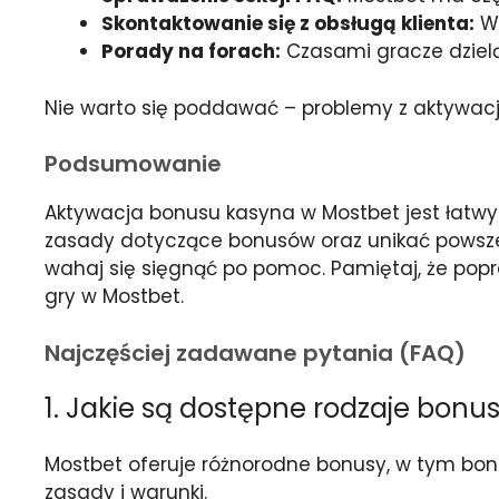
Skontaktowanie się z obsługą klienta:
Wa
Porady na forach:
Czasami gracze dzielą
Nie warto się poddawać – problemy z aktywac
Podsumowanie
Aktywacja bonusu kasyna w Mostbet jest łatwy
zasady dotyczące bonusów oraz unikać powsze
wahaj się sięgnąć po pomoc. Pamiętaj, że po
gry w Mostbet.
Najczęściej zadawane pytania (FAQ)
1. Jakie są dostępne rodzaje bon
Mostbet oferuje różnorodne bonusy, w tym bonu
zasady i warunki.