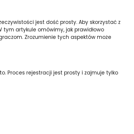
zywistości jest dość prosty. Aby skorzystać z
 W tym artykule omówimy, jak prawidłowo
 graczom. Zrozumienie tych aspektów może
Proces rejestracji jest prosty i zajmuje tylko