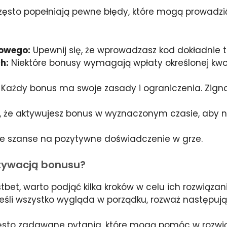
ęsto popełniają pewne błędy, które mogą prowadzić 
owego:
Upewnij się, że wprowadzasz kod dokładnie ta
h:
Niektóre bonusy wymagają wpłaty określonej kw
Każdy bonus ma swoje zasady i ograniczenia. Zign
, że aktywujesz bonus w wyznaczonym czasie, aby ni
oje szanse na pozytywne doświadczenie w grze.
tywacją bonusu?
et, warto podjąć kilka kroków w celu ich rozwiązani
eśli wszystko wygląda w porządku, rozważ następują
sto zadawane pytania, które mogą pomóc w rozwią