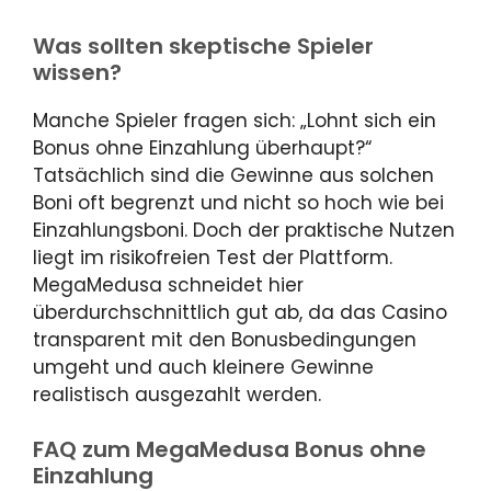
Was sollten skeptische Spieler
wissen?
Manche Spieler fragen sich: „Lohnt sich ein
Bonus ohne Einzahlung überhaupt?“
Tatsächlich sind die Gewinne aus solchen
Boni oft begrenzt und nicht so hoch wie bei
Einzahlungsboni. Doch der praktische Nutzen
liegt im risikofreien Test der Plattform.
MegaMedusa schneidet hier
überdurchschnittlich gut ab, da das Casino
transparent mit den Bonusbedingungen
umgeht und auch kleinere Gewinne
realistisch ausgezahlt werden.
FAQ zum MegaMedusa Bonus ohne
Einzahlung