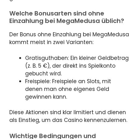
Welche Bonusarten sind ohne
Einzahlung bei MegaMedusa üblich?
Der Bonus ohne Einzahlung bei MegaMedusa
kommt meist in zwei Varianten:
Gratisguthaben: Ein kleiner Geldbetrag
(z. B. 5 €), der direkt ins Spielkonto
gebucht wird.
Freispiele: Freispiele an Slots, mit
denen man ohne eigenes Geld
gewinnen kann.
Diese Aktionen sind klar limitiert und dienen
als Einstieg, um das Casino kennenzulernen.
Wichtige Bedingungen und