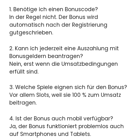
1. Benötige ich einen Bonuscode?
In der Regel nicht. Der Bonus wird
automatisch nach der Registrierung
gutgeschrieben.
2. Kann ich jederzeit eine Auszahlung mit
Bonusgeldern beantragen?
Nein, erst wenn die Umsatzbedingungen
erfüllt sind.
3. Welche Spiele eignen sich für den Bonus?
Vor allem Slots, weil sie 100 % zum Umsatz
beitragen.
4. Ist der Bonus auch mobil verfügbar?
Ja, der Bonus funktioniert problemlos auch
auf Smartphones und Tablets.