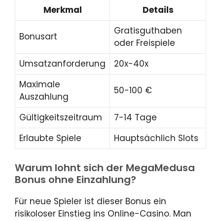
Merkmal
Details
Gratisguthaben
Bonusart
oder Freispiele
Umsatzanforderung
20x-40x
Maximale
50-100 €
Auszahlung
Gültigkeitszeitraum
7-14 Tage
Erlaubte Spiele
Hauptsächlich Slots
Warum lohnt sich der MegaMedusa
Bonus ohne Einzahlung?
Für neue Spieler ist dieser Bonus ein
risikoloser Einstieg ins Online-Casino. Man