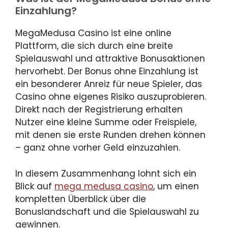
Einzahlung?
MegaMedusa Casino ist eine online
Plattform, die sich durch eine breite
Spielauswahl und attraktive Bonusaktionen
hervorhebt. Der Bonus ohne Einzahlung ist
ein besonderer Anreiz für neue Spieler, das
Casino ohne eigenes Risiko auszuprobieren.
Direkt nach der Registrierung erhalten
Nutzer eine kleine Summe oder Freispiele,
mit denen sie erste Runden drehen können
– ganz ohne vorher Geld einzuzahlen.
In diesem Zusammenhang lohnt sich ein
Blick auf
mega medusa casino
, um einen
kompletten Überblick über die
Bonuslandschaft und die Spielauswahl zu
gewinnen.