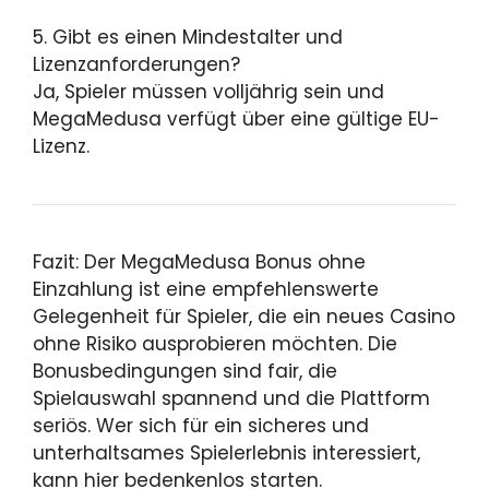
5. Gibt es einen Mindestalter und
Lizenzanforderungen?
Ja, Spieler müssen volljährig sein und
MegaMedusa verfügt über eine gültige EU-
Lizenz.
Fazit: Der MegaMedusa Bonus ohne
Einzahlung ist eine empfehlenswerte
Gelegenheit für Spieler, die ein neues Casino
ohne Risiko ausprobieren möchten. Die
Bonusbedingungen sind fair, die
Spielauswahl spannend und die Plattform
seriös. Wer sich für ein sicheres und
unterhaltsames Spielerlebnis interessiert,
kann hier bedenkenlos starten.