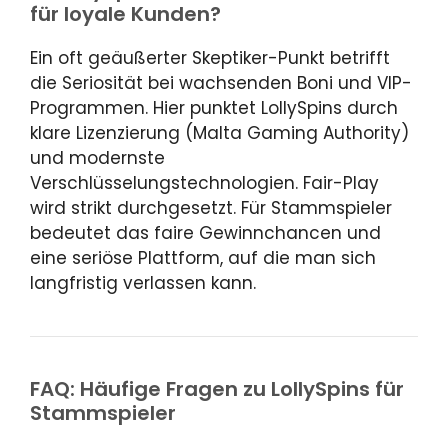
für loyale Kunden?
Ein oft geäußerter Skeptiker-Punkt betrifft
die Seriosität bei wachsenden Boni und VIP-
Programmen. Hier punktet LollySpins durch
klare Lizenzierung (Malta Gaming Authority)
und modernste
Verschlüsselungstechnologien. Fair-Play
wird strikt durchgesetzt. Für Stammspieler
bedeutet das faire Gewinnchancen und
eine seriöse Plattform, auf die man sich
langfristig verlassen kann.
FAQ: Häufige Fragen zu LollySpins für
Stammspieler