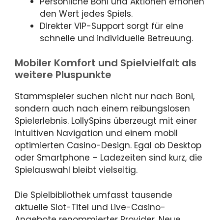
Persönliche Boni und Aktionen erhöhen
den Wert jedes Spiels.
Direkter VIP-Support sorgt für eine
schnelle und individuelle Betreuung.
Mobiler Komfort und Spielvielfalt als
weitere Pluspunkte
Stammspieler suchen nicht nur nach Boni,
sondern auch nach einem reibungslosen
Spielerlebnis. LollySpins überzeugt mit einer
intuitiven Navigation und einem mobil
optimierten Casino-Design. Egal ob Desktop
oder Smartphone – Ladezeiten sind kurz, die
Spielauswahl bleibt vielseitig.
Die Spielbibliothek umfasst tausende
aktuelle Slot-Titel und Live-Casino-
Angebote renommierter Provider. Neue