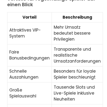
einen Blick
Vorteil
Beschreibung
Mehr Umsatz
Attraktives VIP-
bedeutet bessere
System
Privilegien
Transparente und
Faire
realistische
Bonusbedingungen
Umsatzanforderungen
Schnelle
Besonders für loyale
Auszahlungen
Spieler beschleunigt
Tausende Slots und
Große
Live-Spiele inklusive
Spielauswahl
Neuheiten