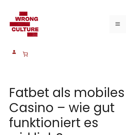
Saltar
al
contenido
Menú
Fatbet als mobiles
Casino – wie gut
funktioniert es