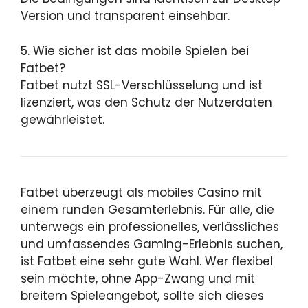
Version und transparent einsehbar.
5. Wie sicher ist das mobile Spielen bei
Fatbet?
Fatbet nutzt SSL-Verschlüsselung und ist
lizenziert, was den Schutz der Nutzerdaten
gewährleistet.
Fatbet überzeugt als mobiles Casino mit
einem runden Gesamterlebnis. Für alle, die
unterwegs ein professionelles, verlässliches
und umfassendes Gaming-Erlebnis suchen,
ist Fatbet eine sehr gute Wahl. Wer flexibel
sein möchte, ohne App-Zwang und mit
breitem Spieleangebot, sollte sich dieses