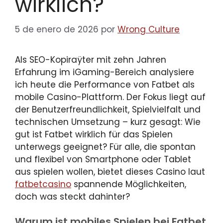
wirklich?
5 de enero de 2026
por
Wrong Culture
Als SEO-Kopiraÿter mit zehn Jahren
Erfahrung im iGaming-Bereich analysiere
ich heute die Performance von Fatbet als
mobile Casino-Plattform. Der Fokus liegt auf
der Benutzerfreundlichkeit, Spielvielfalt und
technischen Umsetzung – kurz gesagt: Wie
gut ist Fatbet wirklich für das Spielen
unterwegs geeignet? Für alle, die spontan
und flexibel von Smartphone oder Tablet
aus spielen wollen, bietet dieses Casino laut
fatbetcasino
spannende Möglichkeiten,
doch was steckt dahinter?
Warum ist mobiles Spielen bei Fatbet