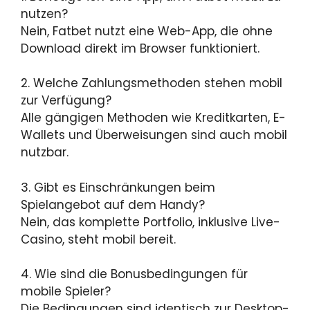
nutzen?
Nein, Fatbet nutzt eine Web-App, die ohne
Download direkt im Browser funktioniert.
2. Welche Zahlungsmethoden stehen mobil
zur Verfügung?
Alle gängigen Methoden wie Kreditkarten, E-
Wallets und Überweisungen sind auch mobil
nutzbar.
3. Gibt es Einschränkungen beim
Spielangebot auf dem Handy?
Nein, das komplette Portfolio, inklusive Live-
Casino, steht mobil bereit.
4. Wie sind die Bonusbedingungen für
mobile Spieler?
Die Bedingungen sind identisch zur Desktop-