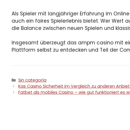
Als Spieler mit langjähriger Erfahrung im Onli
auch ein faires Spielerlebnis bietet. Wer Wert
die Balance zwischen neuen Spielen und klas
Insgesamt überzeugt das ampm casino mit einem
Plattform selbst zu entdecken und Teil der C
Categorías
Sin categoría
Kas Casino Sicherheit im Vergleich zu anderen Anbiet
Fatbet als mobiles Casino – wie gut funktioniert es wi