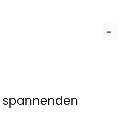
Menú
n spannenden