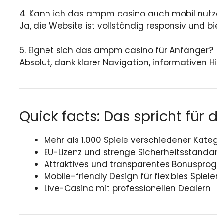
4. Kann ich das ampm casino auch mobil nutz
Ja, die Website ist vollständig responsiv und 
5. Eignet sich das ampm casino für Anfänger?
Absolut, dank klarer Navigation, informativen 
Quick facts: Das spricht fü
Mehr als 1.000 Spiele verschiedener Kate
EU-Lizenz und strenge Sicherheitsstanda
Attraktives und transparentes Bonuspr
Mobile-friendly Design für flexibles Spiele
Live-Casino mit professionellen Dealern