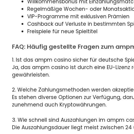
Willkommensbonus mit Einzahlungsmatch
Regelmäßige Wochen- oder Monatsakti
VIP-Programme mit exklusiven Prämien
Cashback auf Verluste in bestimmten Sp
Freispiele für neue Spieltitel
FAQ: Häufig gestellte Fragen zum amp
1. Ist das ampm casino sicher für deutsche Spi
Ja, das ampm casino ist durch eine EU-Lizenz 
gewährleisten.
2. Welche Zahlungsmethoden werden akzeptie
Es stehen diverse Optionen zur Verfügung, darun
zunehmend auch Kryptowährungen.
3. Wie schnell sind Auszahlungen im ampm ca
Die Auszahlungsdauer liegt meist zwischen 24