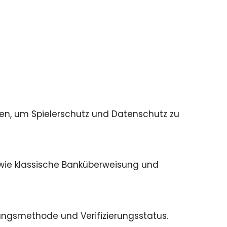
ien, um Spielerschutz und Datenschutz zu
 sowie klassische Banküberweisung und
ungsmethode und Verifizierungsstatus.