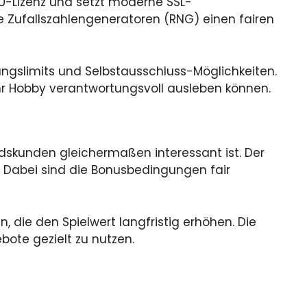
 EU-Lizenz und setzt moderne SSL-
e Zufallszahlengeneratoren (RNG) einen fairen
lungslimits und Selbstausschluss-Möglichkeiten.
ihr Hobby verantwortungsvoll ausleben können.
skunden gleichermaßen interessant ist. Der
e. Dabei sind die Bonusbedingungen fair
die den Spielwert langfristig erhöhen. Die
bote gezielt zu nutzen.