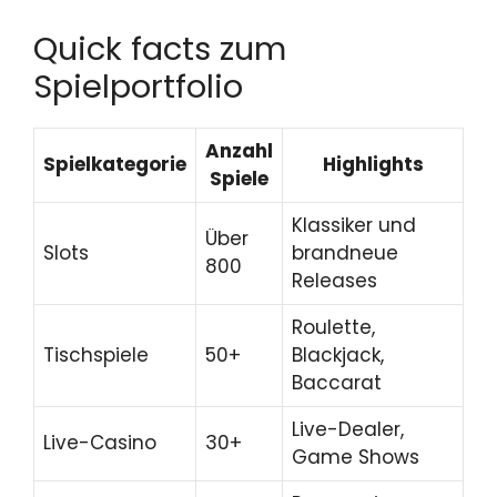
Quick facts zum
Spielportfolio
Anzahl
Spielkategorie
Highlights
Spiele
Klassiker und
Über
Slots
brandneue
800
Releases
Roulette,
Tischspiele
50+
Blackjack,
Baccarat
Live-Dealer,
Live-Casino
30+
Game Shows