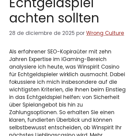
Echtgeldspiel
achten sollten
28 de diciembre de 2025
por
Wrong Culture
Als erfahrener SEO-Kopiraŭter mit zehn
Jahren Expertise im iGaming-Bereich
analysiere ich heute, was Winspirit Casino
für Echtgeldspieler wirklich ausmacht. Dabei
fokussiere ich mich insbesondere auf die
wichtigsten Kriterien, die Ihnen beim Einstieg
in das Echtgeldspiel helfen: von Sicherheit
über Spielangebot bis hin zu
Zahlungsoptionen. So erhalten Sie einen
klaren, fundierten Überblick und können
selbstbewusst entscheiden, ob Winspirit Ihr
nächstes Lieblingscasino wird. Mehr