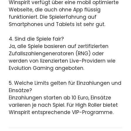
Winspirit verfügt über eine mobil optimierte
Webseite, die auch ohne App flüssig
funktioniert. Die Spielerfahrung auf
Smartphones und Tablets ist sehr gut.
4. Sind die Spiele fair?
Ja, alle Spiele basieren auf zertifizierten
Zufallszahlengeneratoren (RNG) oder
werden von lizenzierten Live-Providern wie
Evolution Gaming angeboten.
5. Welche Limits gelten für Einzahlungen und
Einsätze?
Einzahlungen starten ab 10 Euro, Einsätze
variieren je nach Spiel. Für High Roller bietet
Winspirit entsprechende VIP-Programme.