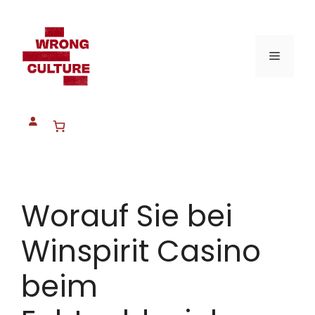
Saltar
al
contenido
Menú
Worauf Sie bei
Winspirit Casino
beim