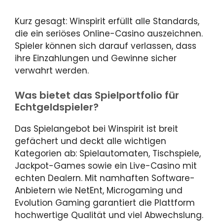
Kurz gesagt: Winspirit erfüllt alle Standards,
die ein seriöses Online-Casino auszeichnen.
Spieler können sich darauf verlassen, dass
ihre Einzahlungen und Gewinne sicher
verwahrt werden.
Was bietet das Spielportfolio für
Echtgeldspieler?
Das Spielangebot bei Winspirit ist breit
gefächert und deckt alle wichtigen
Kategorien ab: Spielautomaten, Tischspiele,
Jackpot-Games sowie ein Live-Casino mit
echten Dealern. Mit namhaften Software-
Anbietern wie NetEnt, Microgaming und
Evolution Gaming garantiert die Plattform
hochwertige Qualität und viel Abwechslung.