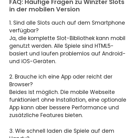
FAQ: Häufige Fragen zu Winzter Slots
in der mobilen Version
1. Sind alle Slots auch auf dem Smartphone
verfügbar?
Ja, die komplette Slot-Bibliothek kann mobil
genutzt werden. Alle Spiele sind HTML5-
basiert und laufen problemlos auf Android-
und iOS-Geräten.
2. Brauche ich eine App oder reicht der
Browser?
Beides ist möglich. Die mobile Webseite
funktioniert ohne Installation, eine optionale
App kann aber bessere Performance und
zusätzliche Features bieten.
3. Wie schnell laden die Spiele auf dem