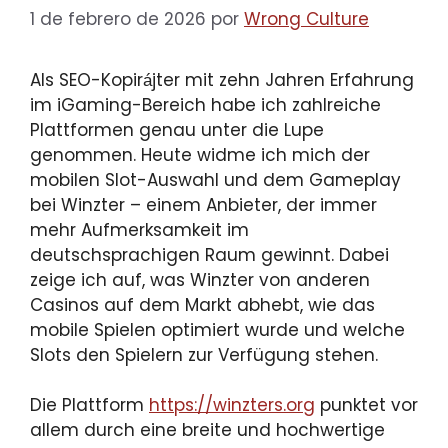
1 de febrero de 2026
por
Wrong Culture
Als SEO-Kopirájter mit zehn Jahren Erfahrung
im iGaming-Bereich habe ich zahlreiche
Plattformen genau unter die Lupe
genommen. Heute widme ich mich der
mobilen Slot-Auswahl und dem Gameplay
bei Winzter – einem Anbieter, der immer
mehr Aufmerksamkeit im
deutschsprachigen Raum gewinnt. Dabei
zeige ich auf, was Winzter von anderen
Casinos auf dem Markt abhebt, wie das
mobile Spielen optimiert wurde und welche
Slots den Spielern zur Verfügung stehen.
Die Plattform
https://winzters.org
punktet vor
allem durch eine breite und hochwertige