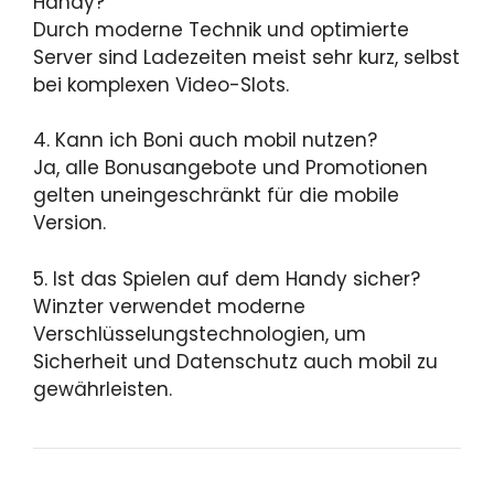
Handy?
Durch moderne Technik und optimierte
Server sind Ladezeiten meist sehr kurz, selbst
bei komplexen Video-Slots.
4. Kann ich Boni auch mobil nutzen?
Ja, alle Bonusangebote und Promotionen
gelten uneingeschränkt für die mobile
Version.
5. Ist das Spielen auf dem Handy sicher?
Winzter verwendet moderne
Verschlüsselungstechnologien, um
Sicherheit und Datenschutz auch mobil zu
gewährleisten.