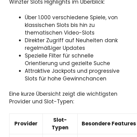
Winzter Slots Highlights im Überblick:
Über 1.000 verschiedene Spiele, von
klassischen Slots bis hin zu
thematischen Video-Slots
Direkter Zugriff auf Neuheiten dank
regelmäßiger Updates
Spezielle Filter für schnelle
Orientierung und gezielte Suche
Attraktive Jackpots und progressive
Slots für hohe Gewinnchancen
Eine kurze Übersicht zeigt die wichtigsten
Provider und Slot-Typen:
Slot-
Provider
Besondere Features
Typen