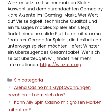
Winzter setzt mit seiner mobilen Slots-
Auswahl und dem durchdachten Gameplay
klare Akzente im iGaming-Markt. Wer Wert
auf Vielseitigkeit, technische Qualität und
ein flüssiges mobiles Spielerlebnis legt,
findet hier eine solide Plattform mit starken
Features. Gerade für Spieler, die flexibel und
unterwegs spielen möchten, liefert Winzter
ein überzeugendes Gesamtpaket. Wer sich
selbst überzeugen will, findet hier mehr
Informationen:
https://winzters.org
.
Categorías
Sin categoría
Arena Casino mit Kryptowährungen
bezahlen – Lohnt sich das?
Kann Ally Spin Casino mit großen Marken
mithalten?