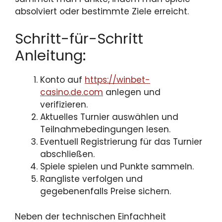
absolviert oder bestimmte Ziele erreicht.
Schritt-für-Schritt
Anleitung:
Konto auf
https://winbet-
casino.de.com
anlegen und
verifizieren.
Aktuelles Turnier auswählen und
Teilnahmebedingungen lesen.
Eventuell Registrierung für das Turnier
abschließen.
Spiele spielen und Punkte sammeln.
Rangliste verfolgen und
gegebenenfalls Preise sichern.
Neben der technischen Einfachheit