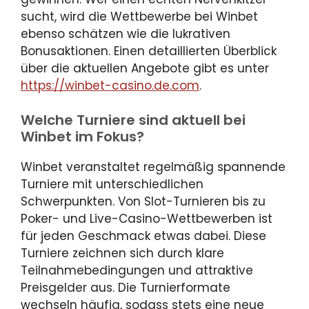
sucht, wird die Wettbewerbe bei Winbet
ebenso schätzen wie die lukrativen
Bonusaktionen. Einen detaillierten Überblick
über die aktuellen Angebote gibt es unter
https://winbet-casino.de.com
.
Welche Turniere sind aktuell bei
Winbet im Fokus?
Winbet veranstaltet regelmäßig spannende
Turniere mit unterschiedlichen
Schwerpunkten. Von Slot-Turnieren bis zu
Poker- und Live-Casino-Wettbewerben ist
für jeden Geschmack etwas dabei. Diese
Turniere zeichnen sich durch klare
Teilnahmebedingungen und attraktive
Preisgelder aus. Die Turnierformate
wechseln häufig, sodass stets eine neue