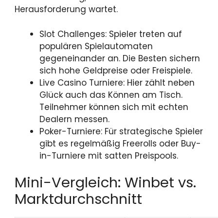
Herausforderung wartet.
Slot Challenges: Spieler treten auf
populären Spielautomaten
gegeneinander an. Die Besten sichern
sich hohe Geldpreise oder Freispiele.
Live Casino Turniere: Hier zählt neben
Glück auch das Können am Tisch.
Teilnehmer können sich mit echten
Dealern messen.
Poker-Turniere: Für strategische Spieler
gibt es regelmäßig Freerolls oder Buy-
in-Turniere mit satten Preispools.
Mini-Vergleich: Winbet vs.
Marktdurchschnitt