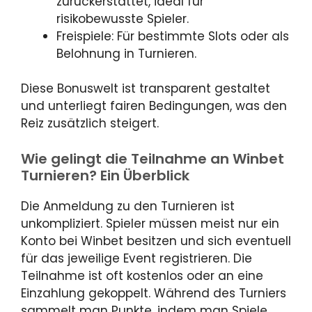
zurückerstattet, ideal für
risikobewusste Spieler.
Freispiele: Für bestimmte Slots oder als
Belohnung in Turnieren.
Diese Bonuswelt ist transparent gestaltet
und unterliegt fairen Bedingungen, was den
Reiz zusätzlich steigert.
Wie gelingt die Teilnahme an Winbet
Turnieren? Ein Überblick
Die Anmeldung zu den Turnieren ist
unkompliziert. Spieler müssen meist nur ein
Konto bei Winbet besitzen und sich eventuell
für das jeweilige Event registrieren. Die
Teilnahme ist oft kostenlos oder an eine
Einzahlung gekoppelt. Während des Turniers
sammelt man Punkte, indem man Spiele