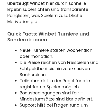
überzeugt Winbet hier durch schnelle
Ergebnisübersichten und transparente
Ranglisten, was Spielern zusätzliche
Motivation gibt.
Quick Facts: Winbet Turniere und
Sonderaktionen
Neue Turniere starten wöchentlich
oder monatlich.
Die Preise reichen von Freispielen und
Echtgeldboni bis hin zu exklusiven
Sachpreisen.
Teilnahme ist in der Regel für alle
registrierten Spieler möglich.
Bonusbedingungen sind fair –
Mindestumsätze sind klar definiert.
Support hilft bei Fragen rund um