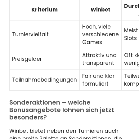
Durch
Kriterium
Winbet
Hoch, viele
Meist
Turniervielfalt
verschiedene
Slots
Games
Attraktiv und
Oft k
Preisgelder
transparent
wenig
Fair und klar
Teilw
Teilnahmebedingungen
formuliert
kompl
Sonderaktionen – welche
Bonusangebote lohnen sich jetzt
besonders?
Winbet bietet neben den Turnieren auch
eine breite Palette an Sonderaktionen, die