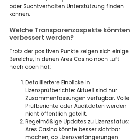
oder Suchtverhalten Unterstützung finden
können.
Welche Transparenzaspekte könnten
verbessert werden?
Trotz der positiven Punkte zeigen sich einige
Bereiche, in denen Ares Casino noch Luft
nach oben hat:
Detailliertere Einblicke in
Lizenzprüfberichte: Aktuell sind nur
Zusammenfassungen verfügbar. Volle
Prüfberichte oder Auditdaten werden
nicht öffentlich geteilt.
Regelmäßige Updates zu Lizenzstatus:
Ares Casino könnte besser sichtbar
machen, ob Lizenzverlängerungen