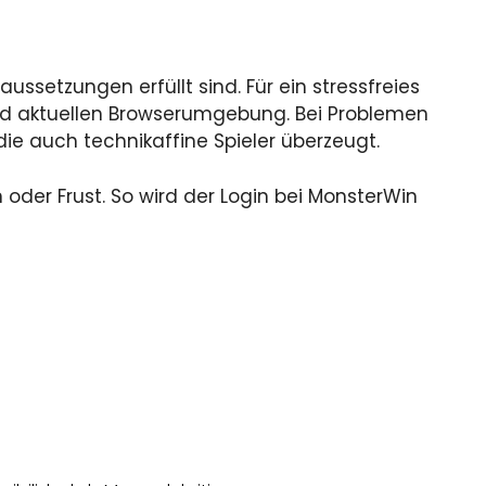
setzungen erfüllt sind. Für ein stressfreies
und aktuellen Browserumgebung. Bei Problemen
die auch technikaffine Spieler überzeugt.
 oder Frust. So wird der Login bei MonsterWin