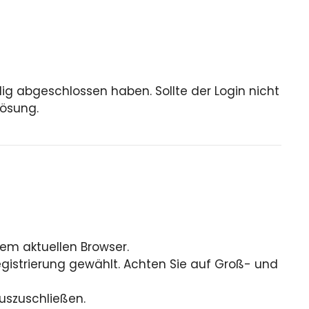
dig abgeschlossen haben. Sollte der Login nicht
Lösung.
nem aktuellen Browser.
egistrierung gewählt. Achten Sie auf Groß- und
uszuschließen.