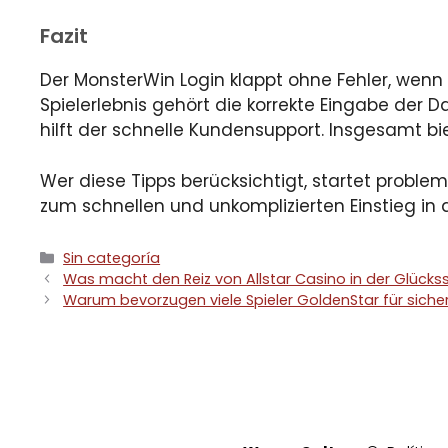
Fazit
Der MonsterWin Login klappt ohne Fehler, wenn
Spielerlebnis gehört die korrekte Eingabe der
hilft der schnelle Kundensupport. Insgesamt bie
Wer diese Tipps berücksichtigt, startet proble
zum schnellen und unkomplizierten Einstieg in 
Categorías
Sin categoría
Was macht den Reiz von Allstar Casino in der Glücks
Warum bevorzugen viele Spieler GoldenStar für siche