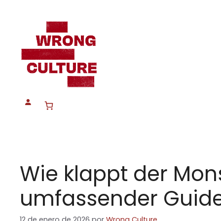
Saltar
al
contenido
Wie klappt der Mons
umfassender Guid
12 de enero de 2026
por
Wrong Culture