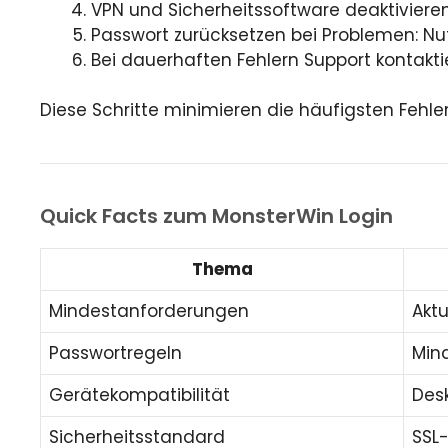
VPN und Sicherheitssoftware deaktivieren
Passwort zurücksetzen bei Problemen: Nut
Bei dauerhaften Fehlern Support kontaktie
Diese Schritte minimieren die häufigsten Fehl
Quick Facts zum MonsterWin Login
Thema
Mindestanforderungen
Aktu
Passwortregeln
Min
Gerätekompatibilität
Desk
Sicherheitsstandard
SSL-