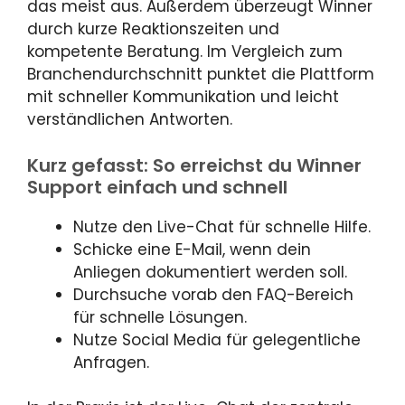
das meist aus. Außerdem überzeugt Winner
durch kurze Reaktionszeiten und
kompetente Beratung. Im Vergleich zum
Branchendurchschnitt punktet die Plattform
mit schneller Kommunikation und leicht
verständlichen Antworten.
Kurz gefasst: So erreichst du Winner
Support einfach und schnell
Nutze den Live-Chat für schnelle Hilfe.
Schicke eine E-Mail, wenn dein
Anliegen dokumentiert werden soll.
Durchsuche vorab den FAQ-Bereich
für schnelle Lösungen.
Nutze Social Media für gelegentliche
Anfragen.