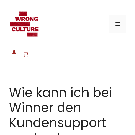
Saltar
al
contenido
Menú
Wie kann ich bei
Winner den
Kundensupport