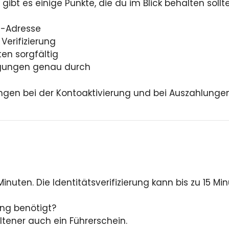
ibt es einige Punkte, die du im Blick behalten sollte
l-Adresse
Verifizierung
ten sorgfältig
ngungen genau durch
ngen bei der Kontoaktivierung und bei Auszahlungen
inuten. Die Identitätsverifizierung kann bis zu 15 
ung benötigt?
ltener auch ein Führerschein.