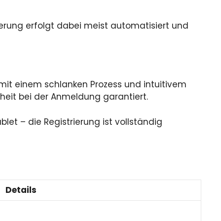
ierung erfolgt dabei meist automatisiert und
 mit einem schlanken Prozess und intuitivem
heit bei der Anmeldung garantiert.
let – die Registrierung ist vollständig
Details