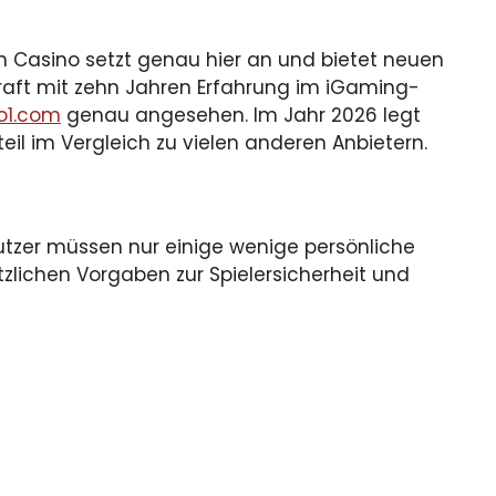
h Casino setzt genau hier an und bietet neuen
iraft mit zehn Jahren Erfahrung im iGaming-
o1.com
genau angesehen. Im Jahr 2026 legt
eil im Vergleich zu vielen anderen Anbietern.
Nutzer müssen nur einige wenige persönliche
tzlichen Vorgaben zur Spielersicherheit und