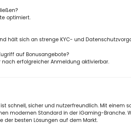
ließen?
e optimiert.
nd hält sich an strenge KYC- und Datenschutzvorg
 Zugriff auf Bonusangebote?
 nach erfolgreicher Anmeldung aktivierbar.
ist schnell, sicher und nutzerfreundlich. Mit einem 
einen modernen Standard in der iGaming-Branche. 
ne der besten Lösungen auf dem Markt.