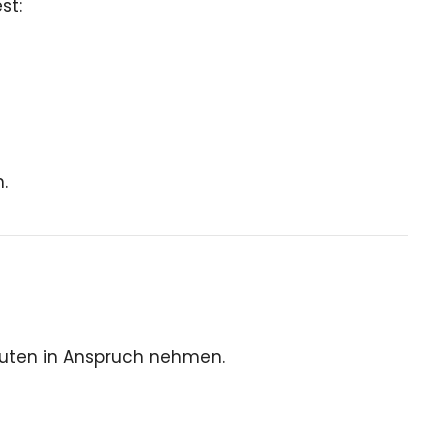
st:
.
Minuten in Anspruch nehmen.