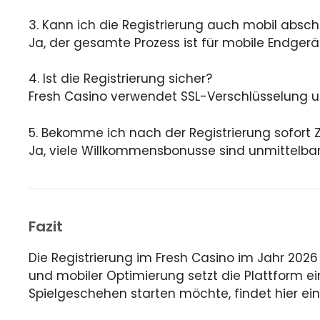
3. Kann ich die Registrierung auch mobil absch
Ja, der gesamte Prozess ist für mobile Endgerät
4. Ist die Registrierung sicher?
Fresh Casino verwendet SSL-Verschlüsselung u
5. Bekomme ich nach der Registrierung sofort
Ja, viele Willkommensbonusse sind unmittelbar
Fazit
Die Registrierung im Fresh Casino im Jahr 2026 
und mobiler Optimierung setzt die Plattform 
Spielgeschehen starten möchte, findet hier ei