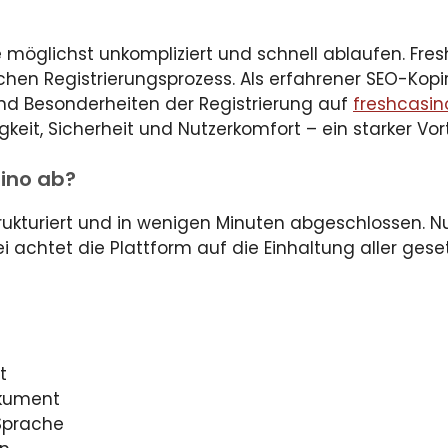
 möglichst unkompliziert und schnell ablaufen. Fres
hen Registrierungsprozess. Als erfahrener SEO-Kop
und Besonderheiten der Registrierung auf
freshcasin
it, Sicherheit und Nutzerkomfort – ein starker Vort
sino ab?
trukturiert und in wenigen Minuten abgeschlossen. 
 achtet die Plattform auf die Einhaltung aller gese
t
okument
Sprache