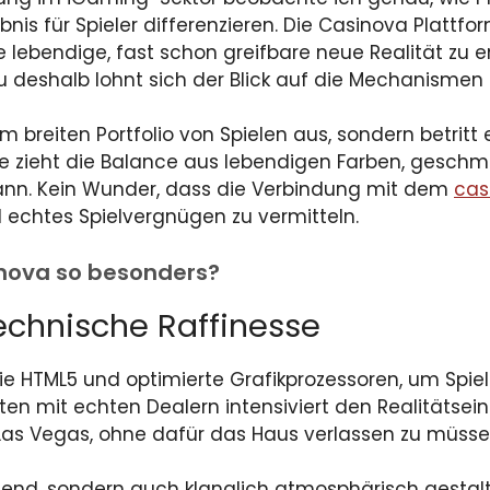
is für Spieler differenzieren. Die Casinova Plattfor
ebendige, fast schon greifbare neue Realität zu ent
u deshalb lohnt sich der Blick auf die Mechanismen h
em breiten Portfolio von Spielen aus, sondern betritt
ite zieht die Balance aus lebendigen Farben, geschm
Bann. Kein Wunder, dass die Verbindung mit dem
cas
 echtes Spielvergnügen zu vermitteln.
inova so besonders?
echnische Raffinesse
HTML5 und optimierte Grafikprozessoren, um Spiele 
en mit echten Dealern intensiviert den Realitätseindr
Las Vegas, ohne dafür das Haus verlassen zu müsse
hend, sondern auch klanglich atmosphärisch gestalt