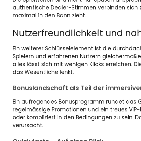
authentische Dealer-Stimmen verbinden sich z
maximal in den Bann zieht.
Nutzerfreundlichkeit und na
Ein weiterer Schlüsselelement ist die durchdac
Spielern und erfahrenen Nutzern gleichermaßen 
alles lässt sich mit wenigen Klicks erreichen. 
das Wesentliche lenkt.
Bonuslandschaft als Teil der immersive
Ein aufregendes Bonusprogramm rundet das Ge
regelmässige Promotionen und ein treues VIP-Pr
oder kompliziert in den Bedingungen zu sein. Das
verursacht.