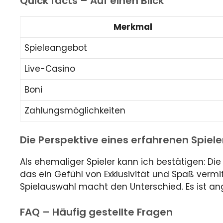
Quick facts – Auf einen Blick
Merkmal
Spieleangebot
Live-Casino
Boni
Zahlungsmöglichkeiten
Die Perspektive eines erfahrenen Spiele
Als ehemaliger Spieler kann ich bestätigen: Die 
das ein Gefühl von Exklusivität und Spaß verm
Spielauswahl macht den Unterschied. Es ist ange
FAQ – Häufig gestellte Fragen