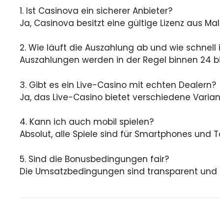
1. Ist Casinova ein sicherer Anbieter?
Ja, Casinova besitzt eine gültige Lizenz aus M
2. Wie läuft die Auszahlung ab und wie schnell i
Auszahlungen werden in der Regel binnen 24 b
3. Gibt es ein Live-Casino mit echten Dealern?
Ja, das Live-Casino bietet verschiedene Varian
4. Kann ich auch mobil spielen?
Absolut, alle Spiele sind für Smartphones und T
5. Sind die Bonusbedingungen fair?
Die Umsatzbedingungen sind transparent und im