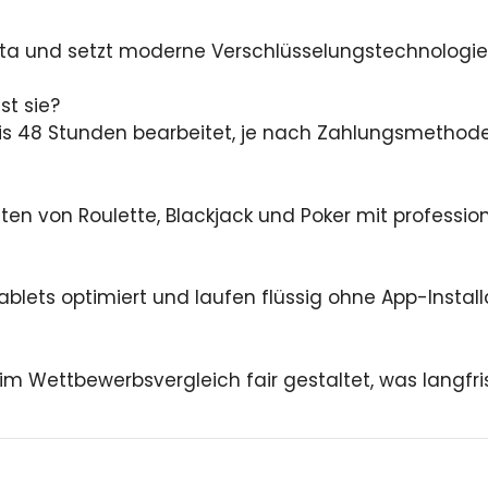
alta und setzt moderne Verschlüsselungstechnologie
st sie?
is 48 Stunden bearbeitet, je nach Zahlungsmethode
ten von Roulette, Blackjack und Poker mit profession
ablets optimiert und laufen flüssig ohne App-Install
 Wettbewerbsvergleich fair gestaltet, was langfris