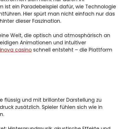
m ist ein Paradebeispiel dafür, wie Technologie
führen. Hier spürt man nicht einfach nur das
inter dieser Faszination.
 eine Welt, die optisch und atmosphärisch an
eidigen Animationen und intuitiver
inova casino
schnell entsteht – die Plattform
flüssig und mit brillanter Darstellung zu
uck zusätzlich. Spieler fühlen sich wie in
n.
et: Hintergrundmusik, akustische Effekte und