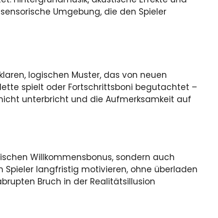
isensorische Umgebung, die den Spieler
klaren, logischen Muster, das von neuen
ette spielt oder Fortschrittsboni begutachtet –
ss nicht unterbricht und die Aufmerksamkeit auf
ssischen Willkommensbonus, sondern auch
Spieler langfristig motivieren, ohne überladen
brupten Bruch in der Realitätsillusion