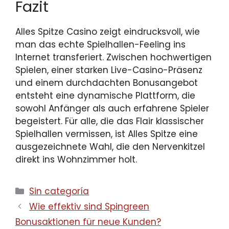
Fazit
Alles Spitze Casino zeigt eindrucksvoll, wie
man das echte Spielhallen-Feeling ins
Internet transferiert. Zwischen hochwertigen
Spielen, einer starken Live-Casino-Präsenz
und einem durchdachten Bonusangebot
entsteht eine dynamische Plattform, die
sowohl Anfänger als auch erfahrene Spieler
begeistert. Für alle, die das Flair klassischer
Spielhallen vermissen, ist Alles Spitze eine
ausgezeichnete Wahl, die den Nervenkitzel
direkt ins Wohnzimmer holt.
Categorías
Sin categoría
Wie effektiv sind Spingreen
Bonusaktionen für neue Kunden?