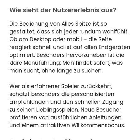
Wie sieht der Nutzererlebnis aus?
Die Bedienung von Alles Spitze ist so
gestaltet, dass sich jeder rundum wohlfühlt.
Ob am Desktop oder mobil – die Seite
reagiert schnell und ist auf allen Endgeräten
optimiert. Besonders hervorzuheben ist die
klare Menüführung: Man findet sofort, was
man sucht, ohne lange zu suchen.
Wer als erfahrener Spieler zurückkehrt,
schätzt besonders die personalisierten
Empfehlungen und den schnellen Zugang
zu seinen Lieblingsspielen. Neue Besucher
profitieren von ausführlichen Anleitungen
und einem attraktiven Willkommensbonus.