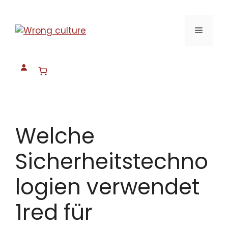
Saltar
al
Menú
contenido
Welche
Sicherheitstechno
logien verwendet
1red für