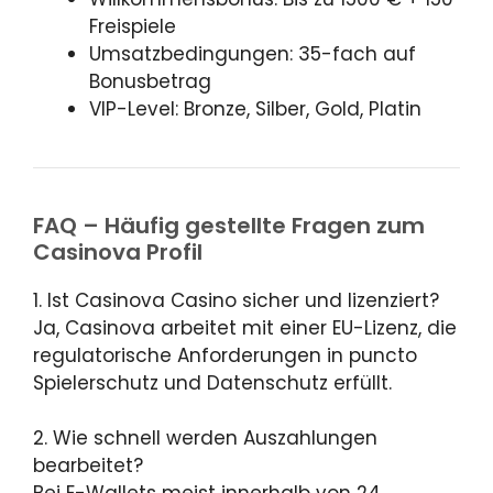
Freispiele
Umsatzbedingungen: 35-fach auf
Bonusbetrag
VIP-Level: Bronze, Silber, Gold, Platin
FAQ – Häufig gestellte Fragen zum
Casinova Profil
1. Ist Casinova Casino sicher und lizenziert?
Ja, Casinova arbeitet mit einer EU-Lizenz, die
regulatorische Anforderungen in puncto
Spielerschutz und Datenschutz erfüllt.
2. Wie schnell werden Auszahlungen
bearbeitet?