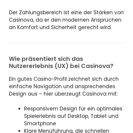
Der Zahlungsbereich ist eine der Stärken von
Casinova, da er den modernen Ansprüchen
an Komfort und Sicherheit gerecht wird.
Wie präsentiert sich das
Nutzererlebnis (UX) bei Casinova?
Ein gutes Casino-Profil zeichnet sich durch
einfache Navigation und ansprechendes
Design aus – hier überzeugt Casinova mit:
Responsivem Design für ein optimales
Spielerlebnis auf Desktop, Tablet und
Smartphone
Klare Menüführung, die schnellen