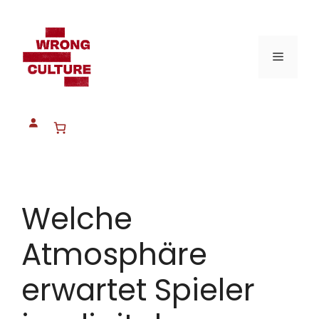
Saltar
al
contenido
Menú
Welche
Atmosphäre
erwartet Spieler