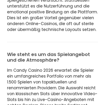
Spielgeschehen verursacht. Stattdessen
unterstützt es die Nutzerführung und die
emotional positive Bindung an die Plattform.
Dies ist ein großer Vorteil gegenüber vielen
anderen Online-Casinos, die oft auf sterile
oder übermäßig technische Layouts setzen.
Wie steht es um das Spielangebot
und die Atmosphäre?
Im Candy Casino 2026 erwartet die Spieler
ein umfangreiches Portfolio von mehr als
1.500 Spielen von topaktuellen und
renommierten Providern. Die Auswahl reicht
von klassischen Slots über innovative Video-
Slots bis hin zu Live-Casino-Angeboten mit