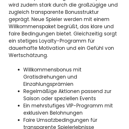
wird zudem stark durch die großzügige und
zugleich transparente Bonusstruktur
geprägt. Neue Spieler werden mit einem
Willkommenspaket begrüßt, das klare und
faire Bedingungen bietet. Gleichzeitig sorgt
ein stetiges Loyalty-Programm für
dauerhafte Motivation und ein Gefühl von
Wertschätzung.
Willkommensbonus mit
Gratisdrehungen und
Einzahlungsprämien
Regelmäßige Aktionen passend zur
Saison oder speziellen Events
Ein mehrstufiges VIP-Programm mit
exklusiven Belohnungen
Faire Umsatzbedingungen für
transparente Spielerlebnisse