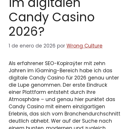
im digitalen
Candy Casino
2026?
1 de enero de 2026
por
Wrong Culture
Als erfahrener SEO-Kopiraÿter mit zehn
Jahren im iGaming-Bereich habe ich das
digitale Candy Casino für 2026 genau unter
die Lupe genommen. Der erste Eindruck
einer Plattform entsteht durch ihre
Atmosphäre – und genau hier punktet das
Candy Casino mit einem einzigartigen
Erlebnis, das sich vom Branchendurchschnitt
deutlich abhebt. Wer auf der Suche nach
einem bunten, modernen und zugleich