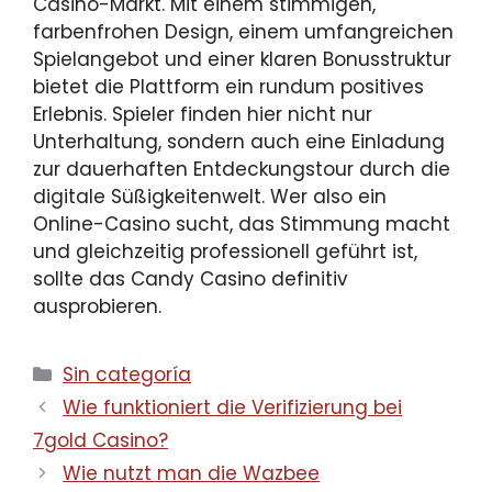
Casino-Markt. Mit einem stimmigen,
farbenfrohen Design, einem umfangreichen
Spielangebot und einer klaren Bonusstruktur
bietet die Plattform ein rundum positives
Erlebnis. Spieler finden hier nicht nur
Unterhaltung, sondern auch eine Einladung
zur dauerhaften Entdeckungstour durch die
digitale Süßigkeitenwelt. Wer also ein
Online-Casino sucht, das Stimmung macht
und gleichzeitig professionell geführt ist,
sollte das Candy Casino definitiv
ausprobieren.
Categorías
Sin categoría
Wie funktioniert die Verifizierung bei
7gold Casino?
Wie nutzt man die Wazbee