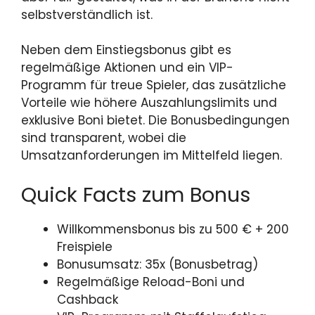
selbstverständlich ist.
Neben dem Einstiegsbonus gibt es
regelmäßige Aktionen und ein VIP-
Programm für treue Spieler, das zusätzliche
Vorteile wie höhere Auszahlungslimits und
exklusive Boni bietet. Die Bonusbedingungen
sind transparent, wobei die
Umsatzanforderungen im Mittelfeld liegen.
Quick Facts zum Bonus
Willkommensbonus bis zu 500 € + 200
Freispiele
Bonusumsatz: 35x (Bonusbetrag)
Regelmäßige Reload-Boni und
Cashback