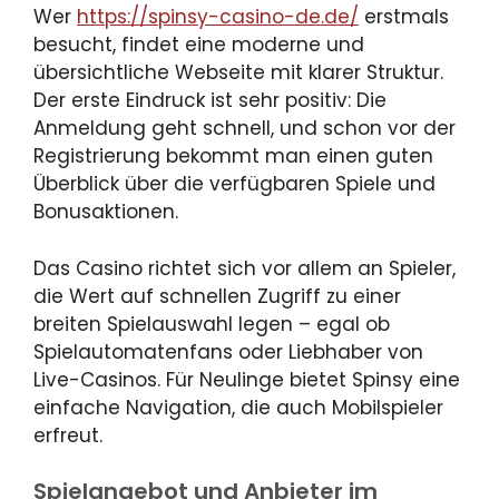
Wer
https://spinsy-casino-de.de/
erstmals
besucht, findet eine moderne und
übersichtliche Webseite mit klarer Struktur.
Der erste Eindruck ist sehr positiv: Die
Anmeldung geht schnell, und schon vor der
Registrierung bekommt man einen guten
Überblick über die verfügbaren Spiele und
Bonusaktionen.
Das Casino richtet sich vor allem an Spieler,
die Wert auf schnellen Zugriff zu einer
breiten Spielauswahl legen – egal ob
Spielautomatenfans oder Liebhaber von
Live-Casinos. Für Neulinge bietet Spinsy eine
einfache Navigation, die auch Mobilspieler
erfreut.
Spielangebot und Anbieter im