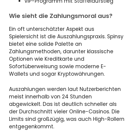
VIP-Programm mit Staffelaufstieg
Wie sieht die Zahlungsmoral aus?
Ein oft unterschätzter Aspekt aus
Spielersicht ist die Auszahlungspraxis. Spinsy
bietet eine solide Palette an
Zahlungsmethoden, darunter klassische
Optionen wie Kreditkarte und
Sofortüberweisung sowie moderne E-
Wallets und sogar Kryptowährungen.
Auszahlungen werden laut Nutzerberichten
meist innerhalb von 24 Stunden
abgewickelt. Das ist deutlich schneller als
der Durchschnitt vieler Online-Casinos. Die
Limits sind großzügig, was auch High-Rollern
entgegenkommt.