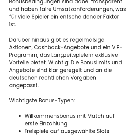
Bonusbedingungen sind dabei transparent
und haben faire Umsatzanforderungen, was
für viele Spieler ein entscheidender Faktor
ist.
Darüber hinaus gibt es regelmäßige
Aktionen, Cashback-Angebote und ein VIP-
Programm, das Langzeitspielern exklusive
Vorteile bietet. Wichtig: Die Bonuslimits und
Angebote sind klar geregelt und an die
deutschen rechtlichen Vorgaben
angepasst.
Wichtigste Bonus-Typen:
Willkommensbonus mit Match auf
erste Einzahlung
Freispiele auf ausgewählte Slots