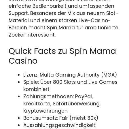
einfache Bedienbarkeit und umfassenden
Support. Besonders der Mix aus neuem Slot-
Material und einem starken Live-Casino-
Bereich macht Spin Mama für ambitionierte
Zocker interessant.
Quick Facts zu Spin Mama
Casino
Lizenz: Malta Gaming Authority (MGA)
Spiele: Über 800 Slots und Live Games
kombiniert
Zahlungsmethoden: PayPal,
Kreditkarte, Sofortüberweisung,
Kryptowährungen
Bonusumsatz: Fair (meist 30x)
Auszahlungsgeschwindigkeit: