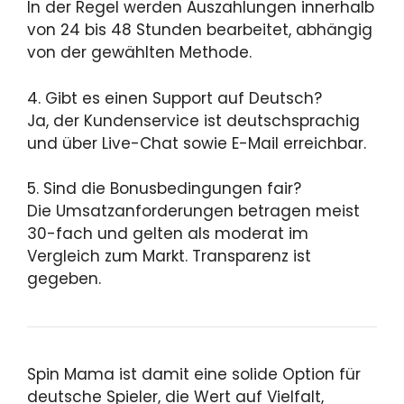
In der Regel werden Auszahlungen innerhalb
von 24 bis 48 Stunden bearbeitet, abhängig
von der gewählten Methode.
4. Gibt es einen Support auf Deutsch?
Ja, der Kundenservice ist deutschsprachig
und über Live-Chat sowie E-Mail erreichbar.
5. Sind die Bonusbedingungen fair?
Die Umsatzanforderungen betragen meist
30-fach und gelten als moderat im
Vergleich zum Markt. Transparenz ist
gegeben.
Spin Mama ist damit eine solide Option für
deutsche Spieler, die Wert auf Vielfalt,