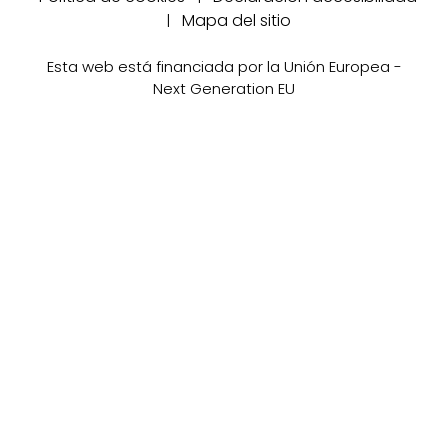
Mapa del sitio
|
Esta web está financiada por la Unión Europea -
Next Generation EU