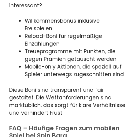
interessant?
Willkommensbonus inklusive
Freispielen
Reload-Boni für regelmäßige
Einzahlungen
Treueprogramme mit Punkten, die
gegen Prämien getauscht werden
Mobile-only Aktionen, die speziell auf
Spieler unterwegs zugeschnitten sind
Diese Boni sind transparent und fair
gestaltet. Die Wettanforderungen sind
marktüblich, das sorgt für klare Verhältnisse
und verhindert Frust.
FAQ – Häufige Fragen zum mobilen
Spiel bei Spin Bara