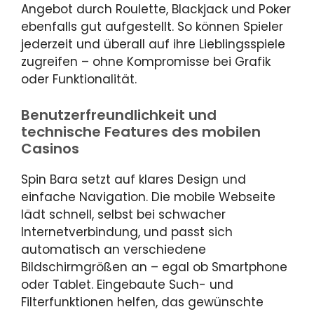
Angebot durch Roulette, Blackjack und Poker
ebenfalls gut aufgestellt. So können Spieler
jederzeit und überall auf ihre Lieblingsspiele
zugreifen – ohne Kompromisse bei Grafik
oder Funktionalität.
Benutzerfreundlichkeit und
technische Features des mobilen
Casinos
Spin Bara setzt auf klares Design und
einfache Navigation. Die mobile Webseite
lädt schnell, selbst bei schwacher
Internetverbindung, und passt sich
automatisch an verschiedene
Bildschirmgrößen an – egal ob Smartphone
oder Tablet. Eingebaute Such- und
Filterfunktionen helfen, das gewünschte