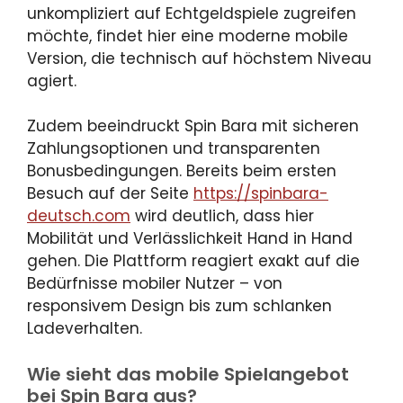
unkompliziert auf Echtgeldspiele zugreifen
möchte, findet hier eine moderne mobile
Version, die technisch auf höchstem Niveau
agiert.
Zudem beeindruckt Spin Bara mit sicheren
Zahlungsoptionen und transparenten
Bonusbedingungen. Bereits beim ersten
Besuch auf der Seite
https://spinbara-
deutsch.com
wird deutlich, dass hier
Mobilität und Verlässlichkeit Hand in Hand
gehen. Die Plattform reagiert exakt auf die
Bedürfnisse mobiler Nutzer – von
responsivem Design bis zum schlanken
Ladeverhalten.
Wie sieht das mobile Spielangebot
bei Spin Bara aus?