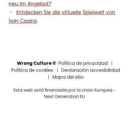
neu im Angebot?
Entdecken Sie die virtuelle Spielwelt von
1win Casino
Política de privacidad
Wrong Culture ©
|
Política de cookies
Declaración accesibilidad
|
Mapa del sitio
|
Esta web está financiada por la Unión Europea -
Next Generation EU