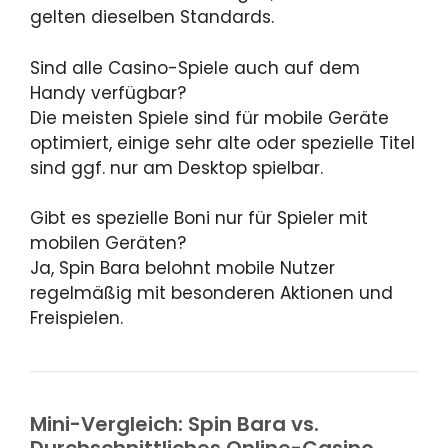
gelten dieselben Standards.
Sind alle Casino-Spiele auch auf dem
Handy verfügbar?
Die meisten Spiele sind für mobile Geräte
optimiert, einige sehr alte oder spezielle Titel
sind ggf. nur am Desktop spielbar.
Gibt es spezielle Boni nur für Spieler mit
mobilen Geräten?
Ja, Spin Bara belohnt mobile Nutzer
regelmäßig mit besonderen Aktionen und
Freispielen.
Mini-Vergleich: Spin Bara vs.