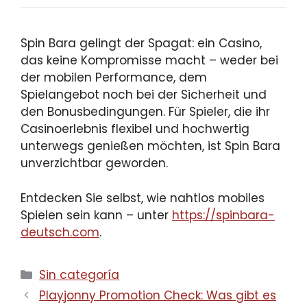
Spin Bara gelingt der Spagat: ein Casino,
das keine Kompromisse macht – weder bei
der mobilen Performance, dem
Spielangebot noch bei der Sicherheit und
den Bonusbedingungen. Für Spieler, die ihr
Casinoerlebnis flexibel und hochwertig
unterwegs genießen möchten, ist Spin Bara
unverzichtbar geworden.
Entdecken Sie selbst, wie nahtlos mobiles
Spielen sein kann – unter
https://spinbara-
deutsch.com
.
Categorías
Sin categoría
Playjonny Promotion Check: Was gibt es