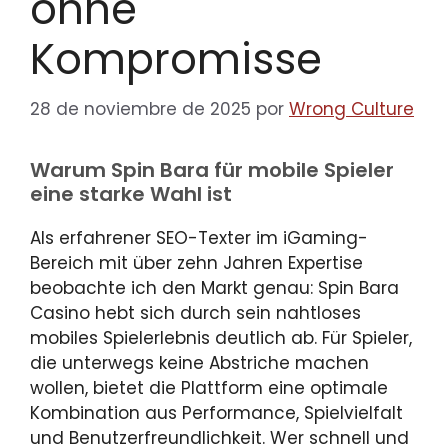
ohne
Kompromisse
28 de noviembre de 2025
por
Wrong Culture
Warum Spin Bara für mobile Spieler
eine starke Wahl ist
Als erfahrener SEO-Texter im iGaming-
Bereich mit über zehn Jahren Expertise
beobachte ich den Markt genau: Spin Bara
Casino hebt sich durch sein nahtloses
mobiles Spielerlebnis deutlich ab. Für Spieler,
die unterwegs keine Abstriche machen
wollen, bietet die Plattform eine optimale
Kombination aus Performance, Spielvielfalt
und Benutzerfreundlichkeit. Wer schnell und