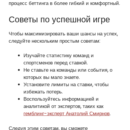
процесс беттинга в более гибкий и комфортный.
Советы по успешной игре
Чтобы максимизировать ваши шансы на успех,
следуйте нескольким простым советам:
Изучайте статистику команд и
спортсменов перед ставкой.
Не ставьте на команды или события, о
которых вы мало знаете.
Установите лимиты на ставки, чтобы
избежать потерь.
Воспользуйтесь информацией и
аналитикой от экспертов, таких как
гемблинг-эксперт Анатолий Смирнов
.
Следуя этим советам, вы сможете