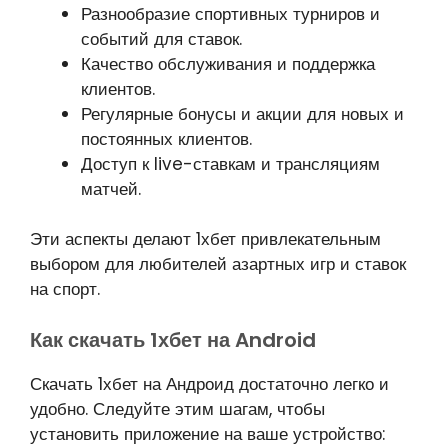
Разнообразие спортивных турниров и
событий для ставок.
Качество обслуживания и поддержка
клиентов.
Регулярные бонусы и акции для новых и
постоянных клиентов.
Доступ к live-ставкам и трансляциям
матчей.
Эти аспекты делают 1хбет привлекательным
выбором для любителей азартных игр и ставок
на спорт.
Как скачать 1хбет на Android
Скачать 1хбет на Андроид достаточно легко и
удобно. Следуйте этим шагам, чтобы
установить приложение на ваше устройство: