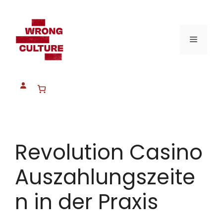
Saltar
al
contenido
Menú
Revolution Casino
Auszahlungszeite
n in der Praxis