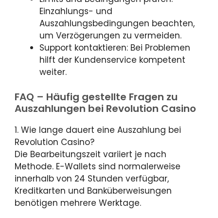
Einzahlungs- und
Auszahlungsbedingungen beachten,
um Verzögerungen zu vermeiden.
Support kontaktieren: Bei Problemen
hilft der Kundenservice kompetent
weiter.
FAQ – Häufig gestellte Fragen zu
Auszahlungen bei Revolution Casino
1. Wie lange dauert eine Auszahlung bei
Revolution Casino?
Die Bearbeitungszeit variiert je nach
Methode. E-Wallets sind normalerweise
innerhalb von 24 Stunden verfügbar,
Kreditkarten und Banküberweisungen
benötigen mehrere Werktage.