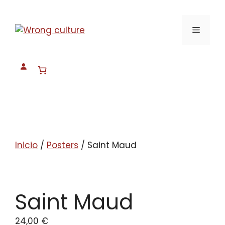
Saltar
al
Menú
contenido
Inicio
/
Posters
/ Saint Maud
Saint Maud
24,00
€