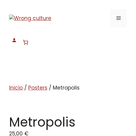
Saltar
al
Menú
contenido
Inicio
/
Posters
/ Metropolis
Metropolis
25,00
€