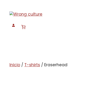
Saltar
al
contenido
Inicio
/
T-shirts
/ Eraserhead