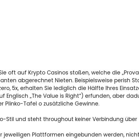
ie oft auf Krypto Casinos stoßen, welche die „Prova
ianten abgerechnet Nieten. Beispielsweise perish S
zero, 5x, erhalten Sie lediglich die Hälfte Ihres Einsa
f Englisch „The Value is Right“) erfunden, aber da
 Plinko-Tafel o zusätzliche Gewinne.
sino-Stil und steht throughout keiner Verbindung üb
er jeweiligen Plattformen eingebunden werden, nicht 