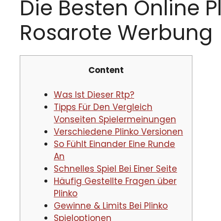
Die Besten Online Pl
Rosarote Werbung
Content
Was Ist Dieser Rtp?
Tipps Für Den Vergleich
Vonseiten Spielermeinungen
Verschiedene Plinko Versionen
So Fühlt Einander Eine Runde
An
Schnelles Spiel Bei Einer Seite
Häufig Gestellte Fragen über
Plinko
Gewinne & Limits Bei Plinko
Spieloptionen