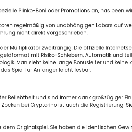
ezielle Plinko-Boni oder Promotions an, has been w
ratoren regelmäßig von unabhängigen Labors auf wel
ahrung nicht direkt vorgeschrieben.
eder Multiplikator zweitrangig. Die offizielle Interne
htgeldformat mit Risiko-Schiebern, Automatik und tei
gik. Man sieht keine lange Bonusleiter und keine ko
s Spiel für Anfänger leicht lesbar.
ter Beliebtheit und sind immer dank großzügiger Ei
o Zocken bei Cryptorino ist auch die Registrierung. 
e dem Originalspiel. Sie haben die identischen Gew