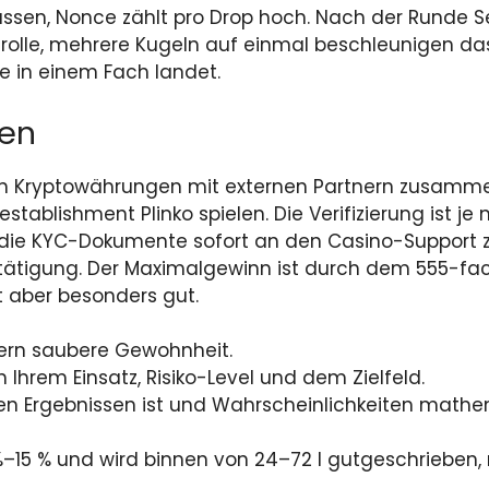
rfassen, Nonce zählt pro Drop hoch. Nach der Runde
ontrolle, mehrere Kugeln auf einmal beschleunigen das
sie in einem Fach landet.
nen
en Kryptowährungen mit externen Partnern zusamme
ablishment Plinko spielen. Die Verifizierung ist je n
, die KYC-Dokumente sofort an den Casino-Support 
stätigung. Der Maximalgewinn ist durch dem 555-fac
t aber besonders gut.
ndern saubere Gewohnheit.
 Ihrem Einsatz, Risiko-Level und dem Zielfeld.
 Ergebnissen ist und Wahrscheinlichkeiten mathema
%–15 % und wird binnen von 24–72 l gutgeschrieben,