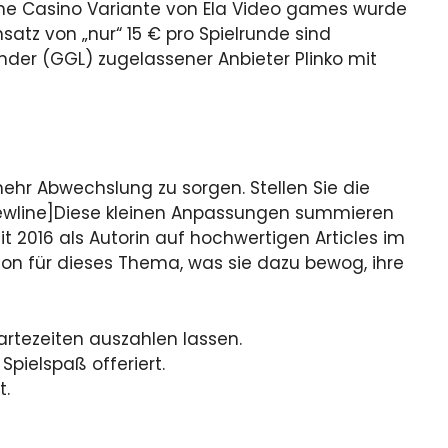
nline Casino Variante von Ela Video games wurde
atz von „nur“ 15 € pro Spielrunde sind
nder (GGL) zugelassener Anbieter Plinko mit
mehr Abwechslung zu sorgen. Stellen Sie die
ewline]Diese kleinen Anpassungen summieren
 2016 als Autorin auf hochwertigen Articles im
tion für dieses Thema, was sie dazu bewog, ihre
artezeiten auszahlen lassen.
Spielspaß offeriert.
t.