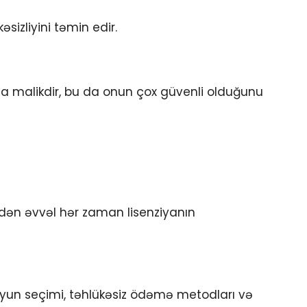
əsizliyini təmin edir.
sına malikdir, bu da onun çox güvenli olduğunu
zdən əvvəl hər zaman lisenziyanın
oyun seçimi, təhlükəsiz ödəmə metodları və