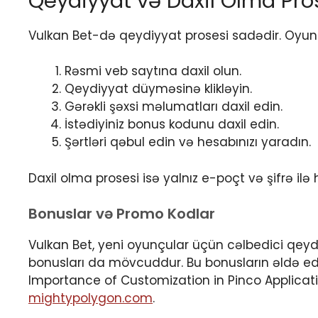
Qeydiyyat və Daxil Olma Pro
Vulkan Bet-də qeydiyyat prosesi sadədir. Oyunc
Rəsmi veb saytına daxil olun.
Qeydiyyat düyməsinə klikləyin.
Gərəkli şəxsi məlumatları daxil edin.
İstədiyiniz bonus kodunu daxil edin.
Şərtləri qəbul edin və hesabınızı yaradın.
Daxil olma prosesi isə yalnız e-poçt və şifrə il
Bonuslar və Promo Kodlar
Vulkan Bet, yeni oyunçular üçün cəlbedici qeyd
bonusları da mövcuddur. Bu bonusların əldə edil
Importance of Customization in Pinco Applicatio
mightypolygon.com
.