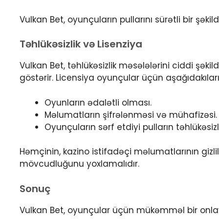
Vulkan Bet, oyunçuların pullarını sürətli bir şəki
Təhlükəsizlik və Lisenziya
Vulkan Bet, təhlükəsizlik məsələlərini ciddi şək
göstərir. Licensiya oyunçular üçün aşağıdakıları
Oyunların ədalətli olması.
Məlumatların şifrələnməsi və mühafizəsi.
Oyunçuların sərf etdiyi pulların təhlükəsizli
Həmçinin, kazino istifadəçi məlumatlarının gizl
mövcudluğunu yoxlamalıdır.
Sonuç
Vulkan Bet, oyunçular üçün mükəmməl bir onlay