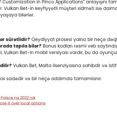
f Customization in Pinco Applications” anlayışını ta
ərlər. Vulkan Bet-in keyfiyyətli müştəri xidməti isə d
yaşaya bilərlər.
r sürətlidir?
Qeydiyyat prosesi yalnız bir neçə dəqi
ada tapıla bilər?
Bonus kodları rəsmi veb saytında y
i, Vulkan Bet-in mobil versiyası vardır, bu da oyun
dilir?
Vulkan Bet, Malta lisenziyasına sahibdir və ist
 çox sadədir və bir neçə addımda tamamlanır.
 Polsce na 2023 rok
se it over local options