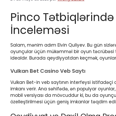
Pinco Tətbiqlərində
İnceleməsi
Salam, mənim adım Elvin Quliyev. Bu gün sizlər
oyunçular üçün mükəmməl bir oyun təcrübəsi t
idealdır. Burada qeydiyyatdan keçmək, oyunla
Vulkan Bet Casino Veb Saytı
Vulkan Bet-in veb saytının interfeysi istifadəç
imkanı verir. Ana səhifədə, ən populyar oyunlar
mobil versiyası da mövcuddur ki, bu da oyunçul
özelleştirilmesi üçün geniş imkanlar təqdim edir