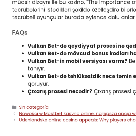
müasir dizaynı ilə bu kazino, “The Importance o
təcrübələrini istədikləri şəkildə özelleşdirə bil
təcrübəli oyunçular burada əyləncə dolu anlar 
FAQs
Vulkan Bet-də qeydiyyat prosesi nə qədə
Vulkan Bet-də mövcud bonus kodları har
Vulkan Bet-in mobil versiyası varmı?
Bəl
tanıyır.
Vulkan Bet-də təhlükəsizlik necə təmin e
qoruyur.
Çıxarış prosesi necədir?
Çıxarış prosesi
Categorías
Sin categoría
Nowości w Mostbet kasyno online: najlepsza opcja w
Udenlandske online casino appeals: Why players choo