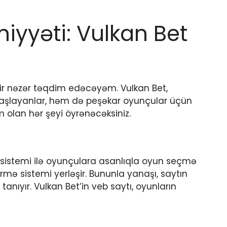
iyyəti: Vulkan Bet
bir nəzər təqdim edəcəyəm. Vulkan Bet,
başlayanlar, həm də peşəkar oyunçular üçün
olan hər şeyi öyrənəcəksiniz.
ya sistemi ilə oyunçulara asanlıqla oyun seçmə
rmə sistemi yerləşir. Bununla yanaşı, saytın
ıyır. Vulkan Bet’in veb saytı, oyunların