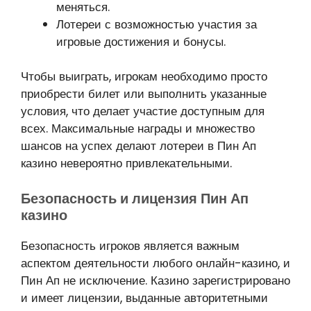
меняться.
Лотереи с возможностью участия за
игровые достижения и бонусы.
Чтобы выиграть, игрокам необходимо просто
приобрести билет или выполнить указанные
условия, что делает участие доступным для
всех. Максимальные награды и множество
шансов на успех делают лотереи в Пин Ап
казино невероятно привлекательными.
Безопасность и лицензия Пин Ап
казино
Безопасность игроков является важным
аспектом деятельности любого онлайн-казино, и
Пин Ап не исключение. Казино зарегистрировано
и имеет лицензии, выданные авторитетными