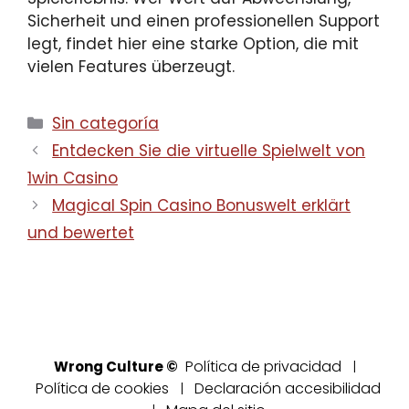
Sicherheit und einen professionellen Support
legt, findet hier eine starke Option, die mit
vielen Features überzeugt.
Categorías
Sin categoría
Entdecken Sie die virtuelle Spielwelt von
1win Casino
Magical Spin Casino Bonuswelt erklärt
und bewertet
Política de privacidad
Wrong Culture ©
|
Política de cookies
Declaración accesibilidad
|