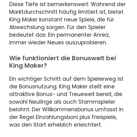
Diese Tiefe ist bemerkenswert: Während der
Marktdurchschnitt häufig limitiert ist, bietet
King Maker konstant neue Spiele, die für
Abwechslung sorgen. Für den Spieler
bedeutet das: Ein permanenter Anreiz,
immer wieder Neues auszuprobieren.
Wie funktioniert die Bonuswelt bei
King Maker?
Ein wichtiger Schritt auf dem Spielerweg ist
die Bonusnutzung. King Maker stellt eine
attraktive Bonus- und Treuewelt bereit, die
sowohl Neulinge als auch Stammspieler
belohnt. Der Willkommensbonus umfasst in
der Regel Einzahlungsboni plus Freispiele,
was den Start erheblich erleichtert.