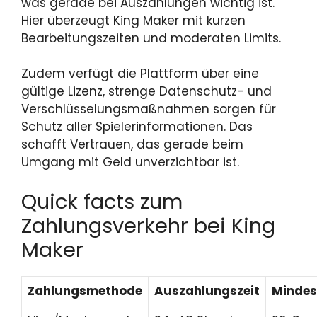
was gerade bei Auszahlungen wichtig ist.
Hier überzeugt King Maker mit kurzen
Bearbeitungszeiten und moderaten Limits.
Zudem verfügt die Plattform über eine
gültige Lizenz, strenge Datenschutz- und
Verschlüsselungsmaßnahmen sorgen für
Schutz aller Spielerinformationen. Das
schafft Vertrauen, das gerade beim
Umgang mit Geld unverzichtbar ist.
Quick facts zum
Zahlungsverkehr bei King
Maker
Zahlungsmethode
Auszahlungszeit
Mindes