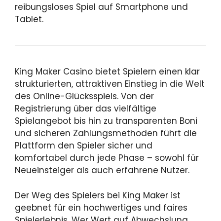
reibungsloses Spiel auf Smartphone und
Tablet.
King Maker Casino bietet Spielern einen klar
strukturierten, attraktiven Einstieg in die Welt
des Online-Glücksspiels. Von der
Registrierung über das vielfältige
Spielangebot bis hin zu transparenten Boni
und sicheren Zahlungsmethoden führt die
Plattform den Spieler sicher und
komfortabel durch jede Phase – sowohl für
Neueinsteiger als auch erfahrene Nutzer.
Der Weg des Spielers bei King Maker ist
geebnet für ein hochwertiges und faires
Spielerlebnis. Wer Wert auf Abwechslung,