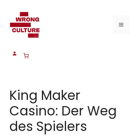
Saltar
al
contenido
Menú
King Maker
Casino: Der Weg
des Spielers