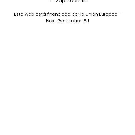
Mapa del sitio
|
Esta web está financiada por la Unión Europea -
Next Generation EU