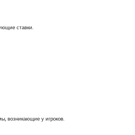
ующие ставки.
ы, возникающие у игроков.