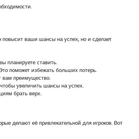
обходимости.
о повысит ваши шансы на успех, но и сделает
вы планируете ставить.
 Это поможет избежать больших потерь.
ст вам преимущество.
 чтобы увеличить шансы на успех.
циям брать верх.
орые делают её привлекательной для игроков. Вот