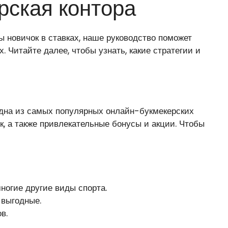
рская контора
ы новичок в ставках, наше руководство поможет
 Читайте далее, чтобы узнать, какие стратегии и
 одна из самых популярных онлайн-букмекерских
, а также привлекательные бонусы и акции. Чтобы
многие другие виды спорта.
 выгодные.
в.