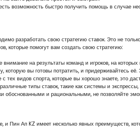
 есть возможность быстро получить помощь в случае не
одимо разработать свою стратегию ставок. Это не тольк
ов, которые помогут вам создать свою стратегию:
 внимание на результаты команд и игроков, на которых 
, которую вы готовы потратить, и придерживайтесь её.
 с тех видов спорта, которые вы хорошо знаете, это да
различные типы ставок, такие как системы и экспрессы,
ки обоснованными и рациональными, не позволяйте эмо
Z
, и Пин Ап KZ имеет несколько явных преимуществ, кот