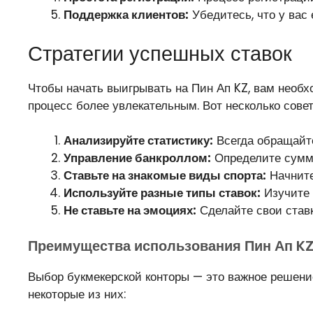
Поддержка клиентов:
Убедитесь, что у вас
Стратегии успешных ставок
Чтобы начать выигрывать на Пин Ап KZ, вам необх
процесс более увлекательным. Вот несколько совет
Анализируйте статистику:
Всегда обращайте
Управление банкроллом:
Определите сумму
Ставьте на знакомые виды спорта:
Начните
Используйте разные типы ставок:
Изучите 
Не ставьте на эмоциях:
Сделайте свои став
Преимущества использования Пин Ап K
Выбор букмекерской конторы — это важное решение
некоторые из них: