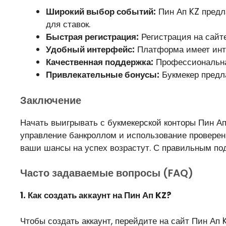
Широкий выбор событий:
Пин Ап KZ предла
для ставок.
Быстрая регистрация:
Регистрация на сайте
Удобный интерфейс:
Платформа имеет инту
Качественная поддержка:
Профессиональная
Привлекательные бонусы:
Букмекер предла
Заключение
Начать выигрывать с букмекерской конторы Пин Ап 
управление банкроллом и использование проверенн
ваши шансы на успех возрастут. С правильным под
Часто задаваемые вопросы (FAQ)
1. Как создать аккаунт на Пин Ап KZ?
Чтобы создать аккаунт, перейдите на сайт Пин Ап 