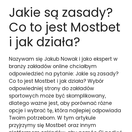
Jakie są zasady?
Co to jest Mostbet
i jak działa?
Nazywam się Jakub Nowak i jako ekspert w
branży zakładów online chciałbym
odpowiedzieć na pytanie: Jakie są zasady?
Co to jest Mostbet i jak działa? Wybór
odpowiedniej strony do zakładów
sportowych może być skomplikowany,
dlatego ważne jest, aby porównać różne
opcje i wybrać tę, która najlepiej odpowiada
Twoim potrzebom. W tym artykule
przyjrzymy się Mostbet oraz innym