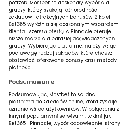
potrzeb. Mostbet to doskonały wybór dla
graczy, którzy szukają różnorodności
zakładów i atrakcyjnych bonusów. Z kolei
Bet365 wyróżnia się doskonałym wsparciem
klienta i szerszą ofertą, a Pinnacle oferuje
niższe marże dla bardziej doświadczonych
graczy. Wybierając platformę, należy wziąć
pod uwagę rodzaj zakładów, które chcesz
obstawiać, oferowane bonusy oraz metody
płatności.
Podsumowanie
Podsumowując, Mostbet to solidna
platforma do zakładów online, która zyskuje
uznanie wśród użytkowników. W połączeniu z
innymi popularnymi serwisami, takimi jak
Bet365 i Pinnacle, wybór odpowiedniej strony