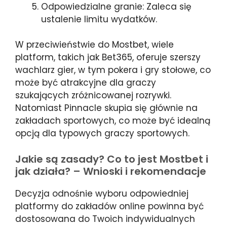
Odpowiedzialne granie: Zaleca się
ustalenie limitu wydatków.
W przeciwieństwie do Mostbet, wiele
platform, takich jak Bet365, oferuje szerszy
wachlarz gier, w tym pokera i gry stołowe, co
może być atrakcyjne dla graczy
szukających zróżnicowanej rozrywki.
Natomiast Pinnacle skupia się głównie na
zakładach sportowych, co może być idealną
opcją dla typowych graczy sportowych.
Jakie są zasady? Co to jest Mostbet i
jak działa? – Wnioski i rekomendacje
Decyzja odnośnie wyboru odpowiedniej
platformy do zakładów online powinna być
dostosowana do Twoich indywidualnych