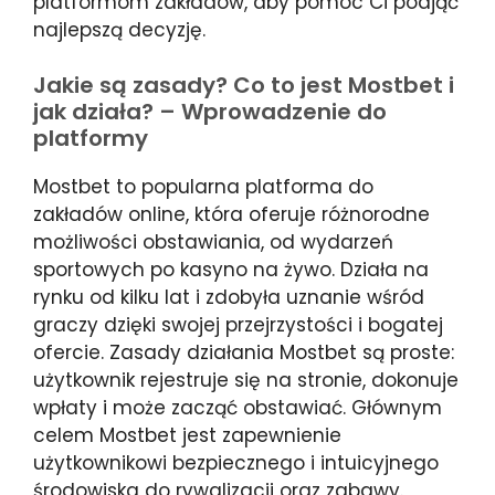
platformom zakładów, aby pomóc Ci podjąć
najlepszą decyzję.
Jakie są zasady? Co to jest Mostbet i
jak działa? – Wprowadzenie do
platformy
Mostbet to popularna platforma do
zakładów online, która oferuje różnorodne
możliwości obstawiania, od wydarzeń
sportowych po kasyno na żywo. Działa na
rynku od kilku lat i zdobyła uznanie wśród
graczy dzięki swojej przejrzystości i bogatej
ofercie. Zasady działania Mostbet są proste:
użytkownik rejestruje się na stronie, dokonuje
wpłaty i może zacząć obstawiać. Głównym
celem Mostbet jest zapewnienie
użytkownikowi bezpiecznego i intuicyjnego
środowiska do rywalizacji oraz zabawy.