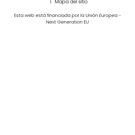
Mapa del sitio
|
Esta web está financiada por la Unión Europea -
Next Generation EU