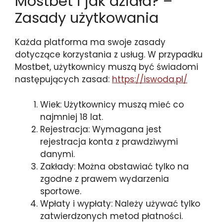
Mostbet i jak działa? –
Zasady użytkowania
Każda platforma ma swoje zasady
dotyczące korzystania z usług. W przypadku
Mostbet, użytkownicy muszą być świadomi
następujących zasad:
https://iswoda.pl/
Wiek: Użytkownicy muszą mieć co
najmniej 18 lat.
Rejestracja: Wymagana jest
rejestracja konta z prawdziwymi
danymi.
Zakłady: Można obstawiać tylko na
zgodne z prawem wydarzenia
sportowe.
Wpłaty i wypłaty: Należy używać tylko
zatwierdzonych metod płatności.