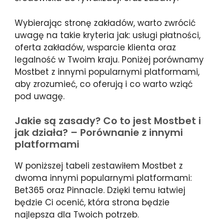
Wybierając stronę zakładów, warto zwrócić
uwagę na takie kryteria jak: usługi płatności,
oferta zakładów, wsparcie klienta oraz
legalność w Twoim kraju. Poniżej porównamy
Mostbet z innymi popularnymi platformami,
aby zrozumieć, co oferują i co warto wziąć
pod uwagę.
Jakie są zasady? Co to jest Mostbet i
jak działa? – Porównanie z innymi
platformami
W poniższej tabeli zestawiłem Mostbet z
dwoma innymi popularnymi platformami:
Bet365 oraz Pinnacle. Dzięki temu łatwiej
będzie Ci ocenić, która strona będzie
najlepsza dla Twoich potrzeb.