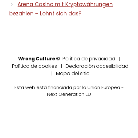
Arena Casino mit Kryptowährungen
bezahlen – Lohnt sich das?
Política de privacidad
Wrong Culture ©
|
Política de cookies
Declaración accesibilidad
|
Mapa del sitio
|
Esta web está financiada por la Unión Europea -
Next Generation EU