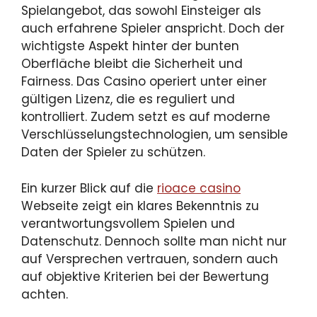
Spielangebot, das sowohl Einsteiger als
auch erfahrene Spieler anspricht. Doch der
wichtigste Aspekt hinter der bunten
Oberfläche bleibt die Sicherheit und
Fairness. Das Casino operiert unter einer
gültigen Lizenz, die es reguliert und
kontrolliert. Zudem setzt es auf moderne
Verschlüsselungstechnologien, um sensible
Daten der Spieler zu schützen.
Ein kurzer Blick auf die
rioace casino
Webseite zeigt ein klares Bekenntnis zu
verantwortungsvollem Spielen und
Datenschutz. Dennoch sollte man nicht nur
auf Versprechen vertrauen, sondern auch
auf objektive Kriterien bei der Bewertung
achten.