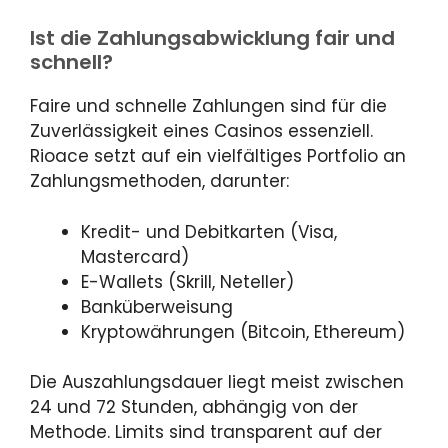
Ist die Zahlungsabwicklung fair und
schnell?
Faire und schnelle Zahlungen sind für die
Zuverlässigkeit eines Casinos essenziell.
Rioace setzt auf ein vielfältiges Portfolio an
Zahlungsmethoden, darunter:
Kredit- und Debitkarten (Visa,
Mastercard)
E-Wallets (Skrill, Neteller)
Banküberweisung
Kryptowährungen (Bitcoin, Ethereum)
Die Auszahlungsdauer liegt meist zwischen
24 und 72 Stunden, abhängig von der
Methode. Limits sind transparent auf der