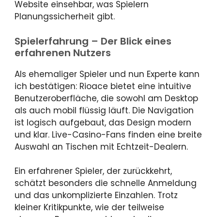
Website einsehbar, was Spielern
Planungssicherheit gibt.
Spielerfahrung – Der Blick eines
erfahrenen Nutzers
Als ehemaliger Spieler und nun Experte kann
ich bestätigen: Rioace bietet eine intuitive
Benutzeroberfläche, die sowohl am Desktop
als auch mobil flüssig läuft. Die Navigation
ist logisch aufgebaut, das Design modern
und klar. Live-Casino-Fans finden eine breite
Auswahl an Tischen mit Echtzeit-Dealern.
Ein erfahrener Spieler, der zurückkehrt,
schätzt besonders die schnelle Anmeldung
und das unkomplizierte Einzahlen. Trotz
kleiner Kritikpunkte, wie der teilweise